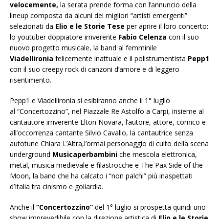
velocemente,
la serata prende forma con l’annuncio della
lineup composta da alcuni dei migliori “artisti emergenti”
selezionati da
Elio e le Storie Tese
per aprire il loro concerto:
lo youtuber doppiatore irriverente
Fabio Celenza
con il suo
nuovo progetto musicale, la band al femminile
Viadellironia
felicemente inattuale e il polistrumentista
Pepp1
con il suo creepy rock di canzoni d’amore e di leggero
risentimento.
Pepp1 e Viadellironia
si esibiranno anche il
1° luglio
al
“Concertozzino”,
nel Piazzale Re Astolfo a Carpi, insieme al
cantautore irriverente
Elton Novara
, l’autore, attore, comico e
all’occorrenza cantante
Silvio Cavallo
, la cantautrice senza
autotune
Chiara L’Altra,
l’ormai personaggio di culto della scena
underground
Musicaperbambini
che mescola elettronica,
metal, musica medievale e filastrocche e
The Pax Side of the
Moon
, la band che ha calcato i “non palchi” più inaspettati
d’Italia tra cinismo e goliardia.
Anche il
“Concertozzino”
del 1° luglio si prospetta quindi uno
show imprevedibile con la direzione artistica di
Elio e le Storie