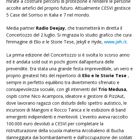
mirate a costruire percorsi di protezione e rendere le persone
accolte artefici del proprio futuro. Attualmente CESVI gestisce
5 Case del Sorriso in Italia e 7 nel mondo.
Media partner
Radio Deejay
, che trasmetterà in diretta il
Concertozzo del 2 luglio. Si ringrazia lo studio grafico che cura
l’immagine di Elio e le Storie Tese, Jekyll e Hyde,
www.jeh.it
.
La prima edizione del Concertozzo si è svolta lo scorso anno
ed è andata sold out in pochi giorni dall’apertura delle
prevendite. Era stata una grande festa imprevedibile, un vero e
proprio greatest hits del repertorio di
Elio e le Storie Tese
,
sempre in perfetto equilibrio tra divertimento sfrenato e
consapevolezza sociale, con gli interventi del
Trio Medusa
,
ospiti come Nico Acampora, ideatore e gestore di PizzAut,
dove lavorano ragazzi con disturbi dello spettro autistico, le
incursioni di Mangoni e Rocco Tanica e le esibizioni di band
emergenti indipendenti e meritevoli. L’evento aveva raccolto
100.000 euro devoluti a CESVI per completare la
ristrutturazione della scuola materna Arcobaleno di Bucha
danneggiata dai bombardamenti e dall’occupazione dei soldati