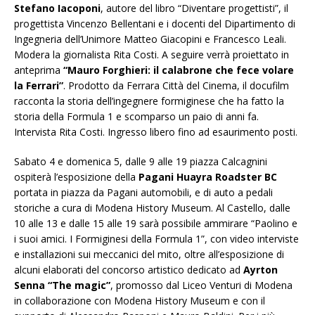
Stefano Iacoponi
, autore del libro “Diventare progettisti”, il
progettista Vincenzo Bellentani e i docenti del Dipartimento di
Ingegneria dell’Unimore Matteo Giacopini e Francesco Leali.
Modera la giornalista Rita Costi. A seguire verrà proiettato in
anteprima
“Mauro Forghieri: il calabrone che fece volare
la Ferrari”
. Prodotto da Ferrara Città del Cinema, il docufilm
racconta la storia dell’ingegnere formiginese che ha fatto la
storia della Formula 1 e scomparso un paio di anni fa.
Intervista Rita Costi. Ingresso libero fino ad esaurimento posti.
Sabato 4 e domenica 5, dalle 9 alle 19 piazza Calcagnini
ospiterà l’esposizione della
Pagani Huayra Roadster BC
portata in piazza da Pagani automobili, e di auto a pedali
storiche a cura di Modena History Museum. Al Castello, dalle
10 alle 13 e dalle 15 alle 19 sarà possibile ammirare “Paolino e
i suoi amici. I Formiginesi della Formula 1”, con video interviste
e installazioni sui meccanici del mito, oltre all’esposizione di
alcuni elaborati del concorso artistico dedicato ad
Ayrton
Senna “The magic”
, promosso dal Liceo Venturi di Modena
in collaborazione con Modena History Museum e con il