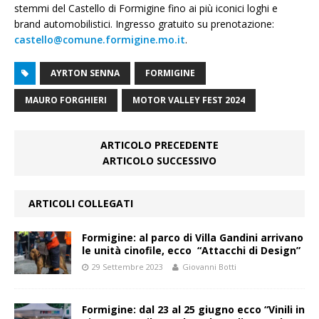
stemmi del Castello di Formigine fino ai più iconici loghi e
brand automobilistici. Ingresso gratuito su prenotazione:
castello@comune.formigine.mo.it
.
AYRTON SENNA
FORMIGINE
MAURO FORGHIERI
MOTOR VALLEY FEST 2024
ARTICOLO PRECEDENTE
ARTICOLO SUCCESSIVO
ARTICOLI COLLEGATI
Formigine: al parco di Villa Gandini arrivano
le unità cinofile, ecco “Attacchi di Design”
29 Settembre 2023
Giovanni Botti
Formigine: dal 23 al 25 giugno ecco “Vinili in