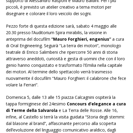
supporto di Alessandro Rasponi e Mauro Baldini. Per i più
piccoli, è previsto un atelier creativo a tema motori per
disegnare e colorare il loro veicolo dei sogni.
Pezzo forte di questa edizione sarà, sabato 4 maggio alle
20.30 presso l’Auditorium Spira mirabilis, la visione in
anteprima del docufilm
“Mauro Forghieri, engenius”
a cura
di Oral Engineering. Seguirà “La terra dei motori”, monologo
teatrale di Enrico Salimbeni che ripercorre 50 anni di storia
attraverso aneddoti, curiosità e gesta di uomini che con il loro
genio hanno conquistato e trasformato l’Emilia nella capitale
dei motori. Al termine dello spettacolo verrà trasmesso
nuovamente il docufilm “Mauro Forghieri: il calabrone che fece
volare la Ferrari”.
Domenica 5, dalle 13 alle 15 piazza Calcagnini ospiterà la
tappa formiginese del 24esimo
Concours d’elegance a cura
di Terme della Salvarola
e La Terra delle Rosse. Alle 16,
infine, al Castello si terrà la visita guidata “Storia degli stemmi:
dal blasone al brand”, affascinante percorso alla scoperta
dell’evoluzione del linguaggio comunicativo araldico, dagli