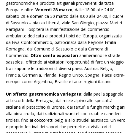
gastronomiche e prodotti artigianali provenienti da tutta
Europa e oltre.
Venerdì 28 marzo
, dalle 18.00 alle 24.00,
sabato 29 e domenica 30 marzo dalle 9.00 alle 24.00, il cuore
di Sassuolo – piazza Libertà, viale San Giorgio, piazza Martiri
Partigiani – ospiterà la manifestazione del commercio
ambulante dedicata ai prodotti tipici dell’Europa, organizzata
da Fiva-Confcommercio, patrocinata dalla Regione Emilia
Romagna, dal Comune di Sassuolo e dalla Camera di
Commercio.
Oltre cento espositori
animeranno le strade
sassolesi, offrendo ai visitatori l’opportunità di fare un viaggio
tra i sapori e le tradizioni di diversi paesi: Austria, Belgio,
Francia, Germania, Irlanda, Regno Unito, Spagna, Paesi extra-
europei come Argentina, Brasile e tante regioni italiane.
Un’offerta gastronomica variegata
: dalla paella spagnola
ai biscotti della Bretagna, dal miele alpino alle specialità
siciliane al pistacchio di Bronte, dai tartufi e funghi marchigiani
alla birra cruda, dai tradizionali wurstel con crauti e canederli
tirolesi, fino ai coccoretti belgi e allo strudel austriaco. Un vero
e proprio festival dei sapori che permette ai visitatori di