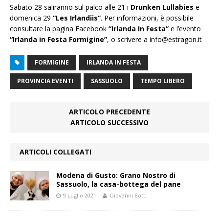
Sabato 28 saliranno sul palco alle 21 i
Drunken Lullabies
e
domenica 29
“Les Irlandiis”
. Per informazioni, è possibile
consultare la pagina Facebook
“Irlanda In Festa”
e l’evento
“Irlanda in Festa Formigine”
, o scrivere a info@estragon.it
FORMIGINE
IRLANDA IN FESTA
PROVINCIA EVENTI
SASSUOLO
TEMPO LIBERO
ARTICOLO PRECEDENTE
ARTICOLO SUCCESSIVO
ARTICOLI COLLEGATI
Modena di Gusto: Grano Nostro di
Sassuolo, la casa-bottega del pane
9 Luglio 2021
Giovanni Botti