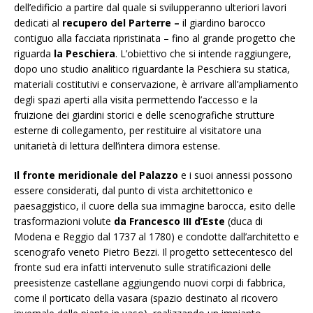
dell’edificio a partire dal quale si svilupperanno ulteriori lavori
dedicati al
recupero del Parterre –
il giardino barocco
contiguo alla facciata ripristinata – fino al grande progetto che
riguarda
la Peschiera
. L’obiettivo che si intende raggiungere,
dopo uno studio analitico riguardante la Peschiera su statica,
materiali costitutivi e conservazione, è arrivare all’ampliamento
degli spazi aperti alla visita permettendo l’accesso e la
fruizione dei giardini storici e delle scenografiche strutture
esterne di collegamento, per restituire al visitatore una
unitarietà di lettura dell’intera dimora estense.
Il fronte meridionale del Palazzo
e i suoi annessi possono
essere considerati, dal punto di vista architettonico e
paesaggistico, il cuore della sua immagine barocca, esito delle
trasformazioni volute
da Francesco III d’Este
(duca di
Modena e Reggio dal 1737 al 1780) e condotte dall’architetto e
scenografo veneto Pietro Bezzi. Il progetto settecentesco del
fronte sud era infatti intervenuto sulle stratificazioni delle
preesistenze castellane aggiungendo nuovi corpi di fabbrica,
come il porticato della vasara (spazio destinato al ricovero