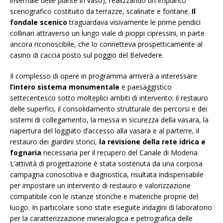
invernale delle piante in vaso), realizzando un impianto
scenografico costituito da terrazze, scalinate e fontane.
Il
fondale scenico
traguardava visivamente le prime pendici
collinari attraverso un lungo viale di pioppi cipressini, in parte
ancora riconoscibile, che lo connetteva prospetticamente al
casino di caccia posto sul poggio del Belvedere.
Il complesso di opere in programma arriverà a interessare
l’intero sistema monumentale
e paesaggistico
settecentesco sotto molteplici ambiti di intervento: il restauro
delle superfici, il consolidamento strutturale dei percorsi e dei
sistemi di collegamento, la messa in sicurezza della vasara, la
riapertura del loggiato d’accesso alla vasara e al parterre, il
restauro dei giardini storici,
la revisione della rete idrica e
fognaria
necessaria per il recupero del Canale di Modena.
L’attività di progettazione è stata sostenuta da una corposa
campagna conoscitiva e diagnostica, risultata indispensabile
per impostare un intervento di restauro e valorizzazione
compatibile con le istanze storiche e materiche proprie del
luogo. In particolare sono state eseguite indagini di laboratorio
per la caratterizzazione mineralogica e petrografica delle