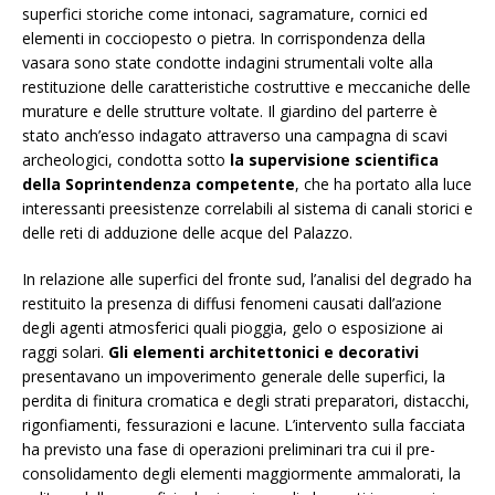
superfici storiche come intonaci, sagramature, cornici ed
elementi in cocciopesto o pietra. In corrispondenza della
vasara sono state condotte indagini strumentali volte alla
restituzione delle caratteristiche costruttive e meccaniche delle
murature e delle strutture voltate. Il giardino del parterre è
stato anch’esso indagato attraverso una campagna di scavi
archeologici, condotta sotto
la supervisione scientifica
della Soprintendenza competente
, che ha portato alla luce
interessanti preesistenze correlabili al sistema di canali storici e
delle reti di adduzione delle acque del Palazzo.
In relazione alle superfici del fronte sud, l’analisi del degrado ha
restituito la presenza di diffusi fenomeni causati dall’azione
degli agenti atmosferici quali pioggia, gelo o esposizione ai
raggi solari.
Gli elementi architettonici e decorativi
presentavano un impoverimento generale delle superfici, la
perdita di finitura cromatica e degli strati preparatori, distacchi,
rigonfiamenti, fessurazioni e lacune. L’intervento sulla facciata
ha previsto una fase di operazioni preliminari tra cui il pre-
consolidamento degli elementi maggiormente ammalorati, la