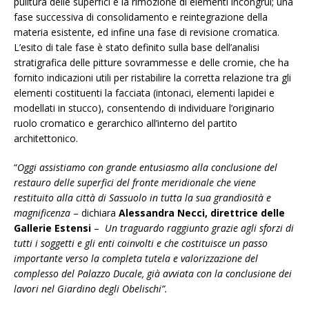
pulitura delle superfici e la rimozione di elementi incongrui; una
fase successiva di consolidamento e reintegrazione della
materia esistente, ed infine una fase di revisione cromatica.
L’esito di tale fase è stato definito sulla base dell’analisi
stratigrafica delle pitture sovrammesse e delle cromie, che ha
fornito indicazioni utili per ristabilire la corretta relazione tra gli
elementi costituenti la facciata (intonaci, elementi lapidei e
modellati in stucco), consentendo di individuare l’originario
ruolo cromatico e gerarchico all’interno del partito
architettonico.
“
Oggi assistiamo con grande entusiasmo alla conclusione del
restauro delle superfici del fronte meridionale che viene
restituito alla città di Sassuolo in tutta la sua grandiosità e
magnificenza
– dichiara
Alessandra Necci, direttrice delle
Gallerie Estensi
–
Un traguardo raggiunto grazie agli sforzi di
tutti i soggetti e gli enti coinvolti e che costituisce un passo
importante verso la completa tutela e valorizzazione del
complesso del Palazzo Ducale, già avviata con la conclusione dei
lavori nel Giardino degli Obelischi”.