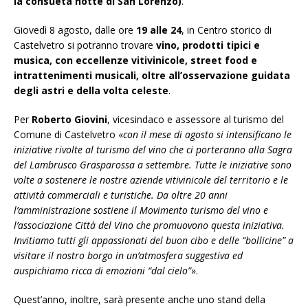
la consueta notte di San Lorenzo)
.
Giovedì 8 agosto, dalle ore
19 alle 24
, in Centro storico di
Castelvetro si potranno trovare
vino, prodotti tipici e
musica, con eccellenze vitivinicole, street food e
intrattenimenti musicali, oltre all’osservazione guidata
degli astri e della volta celeste
.
Per
Roberto Giovini
, vicesindaco e assessore al turismo del
Comune di Castelvetro «
con il mese di agosto si intensificano le
iniziative rivolte al turismo del vino che ci porteranno alla Sagra
del Lambrusco Grasparossa a settembre. Tutte le iniziative sono
volte a sostenere le nostre aziende vitivinicole del territorio e le
attività commerciali e turistiche. Da oltre 20 anni
l’amministrazione sostiene il Movimento turismo del vino e
l’associazione Città del Vino che promuovono questa iniziativa.
Invitiamo tutti gli appassionati del buon cibo e delle “bollicine” a
visitare il nostro borgo in un’atmosfera suggestiva ed
auspichiamo ricca di emozioni “dal cielo”
».
Quest’anno, inoltre, sarà presente anche uno stand della