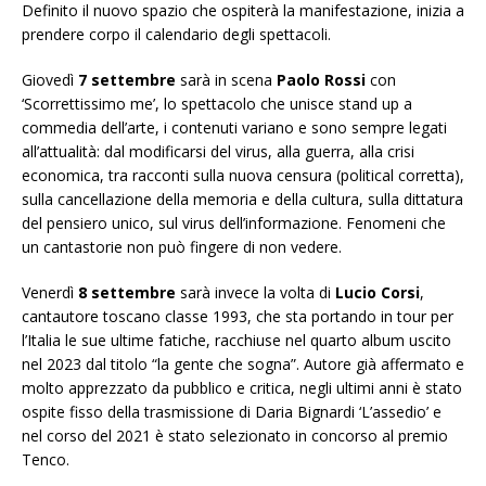
Definito il nuovo spazio che ospiterà la manifestazione, inizia a
prendere corpo il calendario degli spettacoli.
Giovedì
7 settembre
sarà in scena
Paolo Rossi
con
‘Scorrettissimo me’, lo spettacolo che unisce stand up a
commedia dell’arte, i contenuti variano e sono sempre legati
all’attualità: dal modificarsi del virus, alla guerra, alla crisi
economica, tra racconti sulla nuova censura (political corretta),
sulla cancellazione della memoria e della cultura, sulla dittatura
del pensiero unico, sul virus dell’informazione. Fenomeni che
un cantastorie non può fingere di non vedere.
Venerdì
8 settembre
sarà invece la volta di
Lucio Corsi
,
cantautore toscano classe 1993, che sta portando in tour per
l’Italia le sue ultime fatiche, racchiuse nel quarto album uscito
nel 2023 dal titolo “la gente che sogna”. Autore già affermato e
molto apprezzato da pubblico e critica, negli ultimi anni è stato
ospite fisso della trasmissione di Daria Bignardi ‘L’assedio’ e
nel corso del 2021 è stato selezionato in concorso al premio
Tenco.