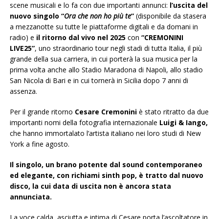
scene musicali e lo fa con due importanti annunci:
l’uscita del
nuovo singolo
“
Ora che non ho più te
”
(disponibile da stasera
a mezzanotte su tutte le piattaforme digitali e da domani in
radio) e
il ritorno dal vivo nel 2025
con
“CREMONINI
LIVE25”
, uno straordinario tour negli stadi di tutta Italia, il più
grande della sua carriera, in cui porterà la sua musica per la
prima volta anche allo Stadio Maradona di Napoli, allo stadio
San Nicola di Bari e in cui tornerà in Sicilia dopo 7 anni di
assenza.
Per il grande ritorno
Cesare Cremonini
è stato ritratto da due
importanti nomi della fotografia internazionale
Luigi & Iango,
che hanno immortalato l’artista italiano nei loro studi di New
York a fine agosto.
Il singolo, un brano potente dal sound contemporaneo
ed elegante, con richiami sinth pop, è tratto dal nuovo
disco, la cui data di uscita non è ancora stata
annunciata.
La voce calda, asciutta e intima di Cesare porta l’ascoltatore in