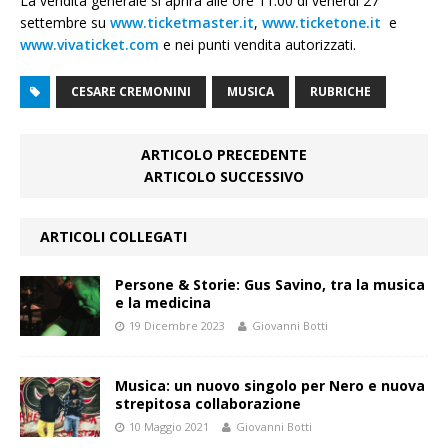
La vendita generale si aprirà alle ore 11:00 di venerdì 27
settembre su
www.ticketmaster.it
,
www.ticketone.it
e
www.vivaticket.com
e nei punti vendita autorizzati.
CESARE CREMONINI
MUSICA
RUBRICHE
ARTICOLO PRECEDENTE
ARTICOLO SUCCESSIVO
ARTICOLI COLLEGATI
Persone & Storie: Gus Savino, tra la musica
e la medicina
19 Dicembre 2023
Giovanni Botti
Musica: un nuovo singolo per Nero e nuova
strepitosa collaborazione
10 Maggio 2021
Giovanni Botti