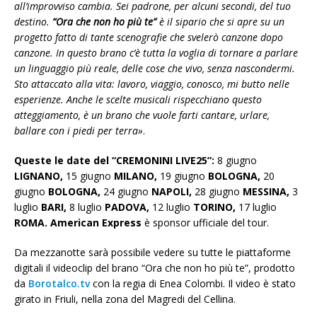
all’improvviso cambia. Sei padrone, per alcuni secondi, del tuo
destino.
“Ora che non ho più te”
è il sipario che si apre su un
progetto fatto di tante scenografie che svelerò canzone dopo
canzone. In questo brano c’è tutta la voglia di tornare a parlare
un linguaggio più reale, delle cose che vivo, senza nascondermi.
Sto attaccato alla vita: lavoro, viaggio, conosco, mi butto nelle
esperienze. Anche le scelte musicali rispecchiano questo
atteggiamento, è un brano che vuole farti cantare, urlare,
ballare con i piedi per terra»
.
Queste le date del “CREMONINI LIVE25”:
8 giugno
LIGNANO,
15 giugno
MILANO,
19 giugno
BOLOGNA,
20
giugno
BOLOGNA,
24 giugno
NAPOLI,
28 giugno
MESSINA,
3
luglio
BARI,
8 luglio
PADOVA,
12 luglio
TORINO,
17 luglio
ROMA. American Express
è sponsor ufficiale del tour.
Da mezzanotte sarà possibile vedere su tutte le piattaforme
digitali il videoclip del brano “Ora che non ho più te”, prodotto
da
Borotalco.tv
con la regia di Enea Colombi. Il video è stato
girato in Friuli, nella zona del Magredi del Cellina.