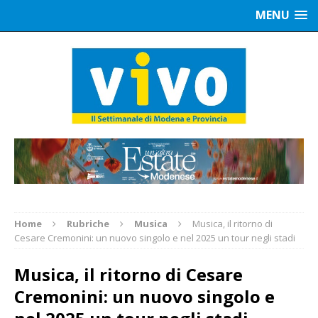
MENU
Home
Rubriche
Musica
Musica, il ritorno di
Cesare Cremonini: un nuovo singolo e nel 2025 un tour negli stadi
Musica, il ritorno di Cesare
Cremonini: un nuovo singolo e