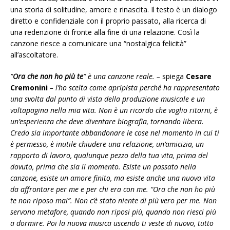
una storia di solitudine, amore e rinascita. Il testo è un dialogo
diretto e confidenziale con il proprio passato, alla ricerca di
una redenzione di fronte alla fine di una relazione. Così la
canzone riesce a comunicare una “nostalgica felicità”
all’ascoltatore.
”
Ora che non ho più te
” è una canzone reale. –
spiega
Cesare
Cremonini
– l’ho scelta come apripista perché ha rappresentato
una svolta dal punto di vista della produzione musicale e un
voltapagina nella mia vita. Non è un ricordo che voglio ritorni, è
un’esperienza che deve diventare biografia, tornando libera.
Credo sia importante abbandonare le cose nel momento in cui ti
è permesso, è inutile chiudere una relazione, un’amicizia, un
rapporto di lavoro, qualunque pezzo della tua vita, prima del
dovuto, prima che sia il momento. Esiste un passato nella
canzone, esiste un amore finito, ma esiste anche una nuova vita
da affrontare per me e per chi era con me. “Ora che non ho più
te non riposo mai”. Non c’è stato niente di più vero per me. Non
servono metafore, quando non riposi più, quando non riesci più
a dormire. Poi la nuova musica uscendo ti veste di nuovo, tutto