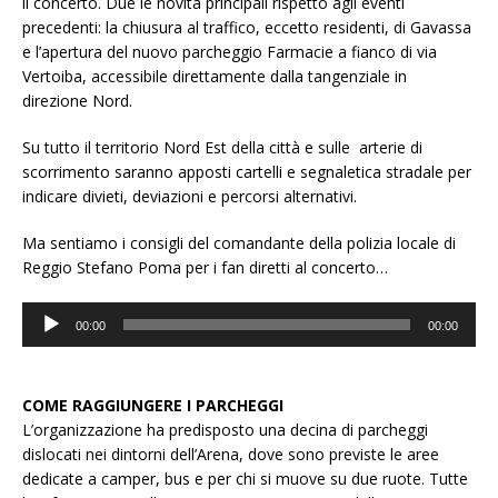
il concerto. Due le novità principali rispetto agli eventi
precedenti: la chiusura al traffico, eccetto residenti, di Gavassa
e l’apertura del nuovo parcheggio Farmacie a fianco di via
Vertoiba, accessibile direttamente dalla tangenziale in
direzione Nord.
Su tutto il territorio Nord Est della città e sulle arterie di
scorrimento saranno apposti cartelli e segnaletica stradale per
indicare divieti, deviazioni e percorsi alternativi.
Ma sentiamo i consigli del comandante della polizia locale di
Reggio Stefano Poma per i fan diretti al concerto…
Audio
00:00
00:00
Player
COME RAGGIUNGERE I PARCHEGGI
L’organizzazione ha predisposto una decina di parcheggi
dislocati nei dintorni dell’Arena, dove sono previste le aree
dedicate a camper, bus e per chi si muove su due ruote. Tutte