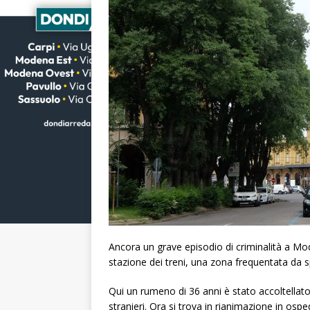
Ancora un grave episodio di criminalità a Mod
stazione dei treni, una zona frequentata da sp
Qui un rumeno di 36 anni è stato accoltellato
stranieri. Ora si trova in rianimazione in ospe