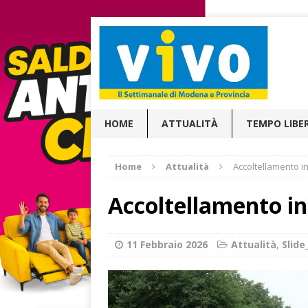
HOME
ATTUALITÀ
TEMPO LIBE
Home
Attualità
Accoltellamento i
Accoltellamento i
11 Febbraio 2026
Attualità
,
Slid