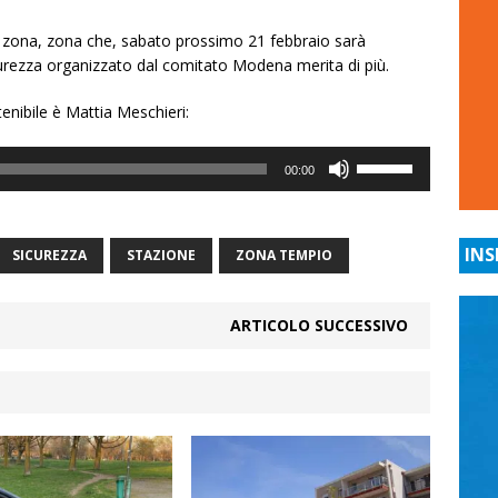
ella zona, zona che, sabato prossimo 21 febbraio sarà
icurezza organizzato dal comitato Modena merita di più.
tenibile è Mattia Meschieri:
Usa
00:00
i
tasti
freccia
INS
SICUREZZA
STAZIONE
ZONA TEMPIO
su/giù
per
aumentare
ARTICOLO SUCCESSIVO
o
diminuire
il
volume.