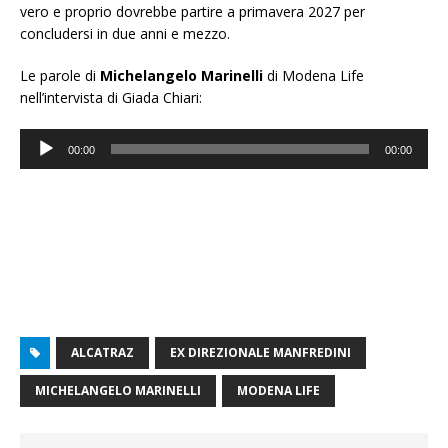
vero e proprio dovrebbe partire a primavera 2027 per
concludersi in due anni e mezzo.
Le parole di
Michelangelo Marinelli
di Modena Life
nell’intervista di Giada Chiari:
Audio
00:00
00:00
Player
ALCATRAZ
EX DIREZIONALE MANFREDINI
MICHELANGELO MARINELLI
MODENA LIFE