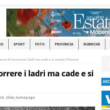
RO
SPORT
FOTO
PROVINCIA
RUBRICHE
cerca di rincorrere i ladri ma cade e si rompe il femore
orrere i ladri ma cade e si
ARC
ità
,
Slide_homepage