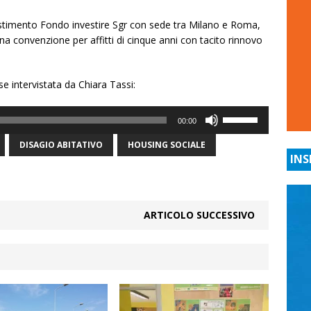
vestimento Fondo investire Sgr con sede tra Milano e Roma,
a convenzione per affitti di cinque anni con tacito rinnovo
se intervistata da Chiara Tassi:
Usa
00:00
i
tasti
DISAGIO ABITATIVO
HOUSING SOCIALE
INS
freccia
su/giù
per
aumentare
ARTICOLO SUCCESSIVO
o
diminuire
il
volume.