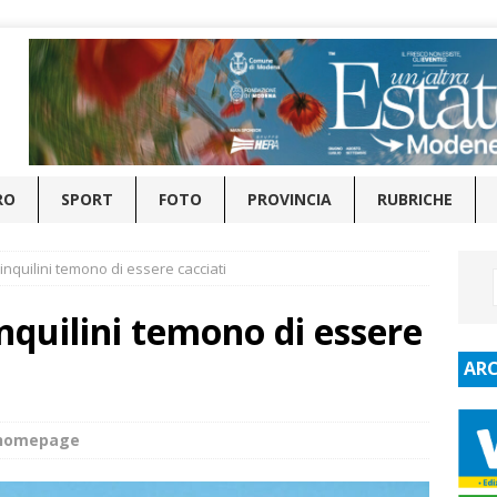
RO
SPORT
FOTO
PROVINCIA
RUBRICHE
 inquilini temono di essere cacciati
inquilini temono di essere
ARC
_homepage