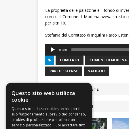
La proprietà delle palazzine è il fondo di in
con cui il Comune di Modena aveva stretto un
per altri 10.
Stefania del Comitato di inquilini Parco Esten
Audio
00:00
Player
COMITATO
COMUNE DI MODENA
PARCO ESTENSE
VACIGLIO
ARTICOLO PRECEDENTE
Questo sito web utilizza
cookie
ARTICOLI COLLEGATI