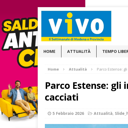
HOME
ATTUALITÀ
TEMPO LIBE
Home
Attualità
Parco Estense: gli
Parco Estense: gli 
cacciati
5 Febbraio 2026
Attualità
,
Slide