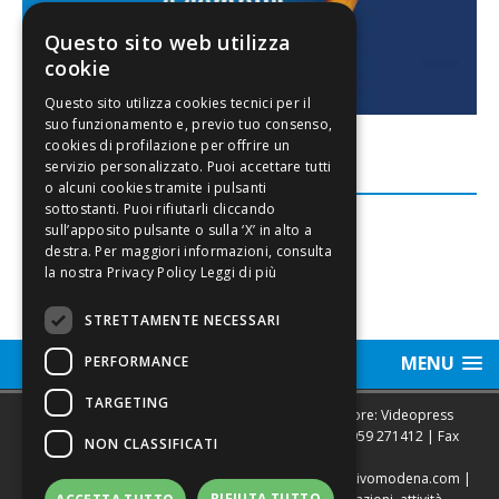
Questo sito web utilizza
cookie
FACEBOOK
Leggi di più
STRETTAMENTE NECESSARI
MENU
PERFORMANCE
TARGETING
Sede legale, Redazione, pubblicità e annunci Editore: Videopress
Modena S.r.l. via Emilia Est, 402/6 - Modena | Tel.
059 271412
| Fax
NON CLASSIFICATI
0593682441
Direttore Resp. Giovanni Botti | email:
redazione@vivomodena.com
|
RIFIUTA TUTTO