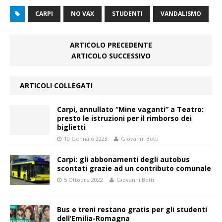
CARPI
NO VAX
STUDENTI
VANDALISMO
ARTICOLO PRECEDENTE
ARTICOLO SUCCESSIVO
ARTICOLI COLLEGATI
Carpi, annullato “Mine vaganti” a Teatro:
presto le istruzioni per il rimborso dei
biglietti
10 Gennaio 2023
Giovanni Botti
Carpi: gli abbonamenti degli autobus
scontati grazie ad un contributo comunale
5 Ottobre 2022
Giovanni Botti
Bus e treni restano gratis per gli studenti
dell’Emilia-Romagna