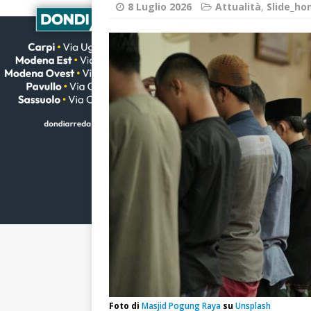
8 Luglio 2026
Attualità
,
Slide_h
Foto di
Masjid Pogung Raya
su
Unsplash