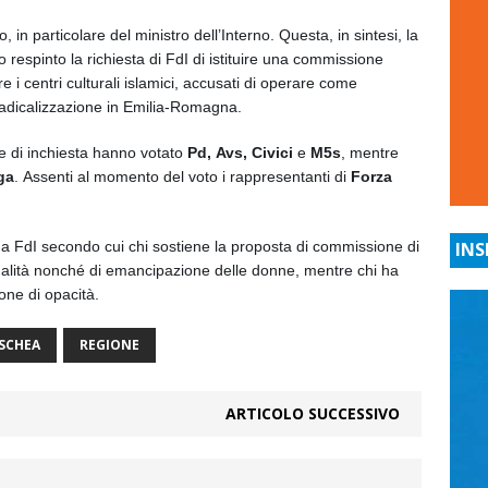
in particolare del ministro dell’Interno. Questa, in sintesi, la
 respinto la richiesta di
FdI
di istituire una commissione
e i centri culturali islamici, accusati di operare come
 radicalizzazione in Emilia-Romagna.
ne di inchiesta hanno votato
Pd, Avs, Civici
e
M5s
, mentre
ga
. Assenti al momento del voto i rappresentanti di
Forza
da FdI secondo cui chi sostiene la proposta di commissione di
INS
egalità nonché di emancipazione delle donne, mentre chi ha
one di opacità.
SCHEA
REGIONE
ARTICOLO SUCCESSIVO