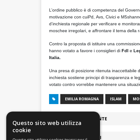
L’ordine pubblico è di competenza del Governo, 
motivazione con cui
Pd, Avs, Civici
e
M5s
hanno
d’inchiesta regionale per verificare e monitorar
moschee irregolari, e affrontare il tema della
Contro la proposta di istituire una commissio
hanno votato a favore i consiglieri di
FdI
e
Le
Italia.
Una presa di posizione ritenuta inaccettabile 
inchiesta sostiene principi di trasparenza e l
votato contro vorrebbe mantenere una situazi
EMILIA ROMAGNA
ISLAM
MO
ARTICOLO PRECEDENTE
Questo sito web utilizza
cookie
ARTICOLI COLLEGATI