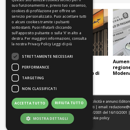
Leggi di più
STRETTAMENTE NECESSARI
Windsor Park:
Aument
segnalazioni della
regione
PERFORMANCE
presenza di un luogo di
Moden
TARGETING
culto
NON CLASSIFICATI
Sede legale, Redazione, pubblicità e annunci Editore
RIFIUTA TUTTO
ACCETTA TUTTO
Direttore Resp. Giovanni Botti | email:
redazione@
Tribunale di Modena n. 1604/2001 del 16/10/2001 | St
|
Web Agency Modena
|
Cookie policy
MOSTRA DETTAGLI
|
Privacy policy