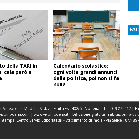
FA
o della TARI in
Calendario scolastico:
, cala però a
ogni volta grandi annunci
a
dalla politica, poi non si fa
nulla
: Videopress Modena S.r.l. via Emilia Est, 402/6 - Modena | Tel.
059 271412
| F
vivomodena.com
|
www.vivomodena.it
| Diffusione gratuita in abitazioni, atti
ampa: Centro Servizi Editoriali srl - Stabilimento di Imola - Via Selice 187/189