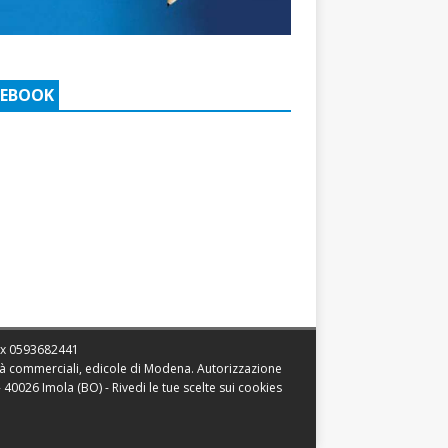
CEBOOK
ax
0593682441
vità commerciali, edicole di Modena. Autorizzazione
 - 40026 Imola (BO) -
Rivedi le tue scelte sui cookies