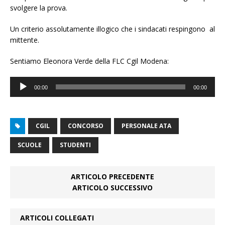
svolgere la prova.
Un criterio assolutamente illogico che i sindacati respingono al
mittente.
Sentiamo Eleonora Verde della FLC Cgil Modena:
Audio
00:00
00:00
Player
CGIL
CONCORSO
PERSONALE ATA
SCUOLE
STUDENTI
ARTICOLO PRECEDENTE
ARTICOLO SUCCESSIVO
ARTICOLI COLLEGATI