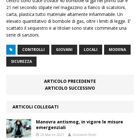
centro sono state trovate 40 bombole di gpl nel primo bar e
21 nel secondo stipate nel magazzino a fianco di scatoloni,
carta, plastica tutto materiale altamente infiammabile. Un
elevato quantitativo di bombole di gas, oltre i limiti di legge. E’
scattato il sequestro e ai titolari sono state comminate una
serie di sanzioni.
CONTROLLI
GIOVANI
LOCALI
MODENA
SICUREZZA
ARTICOLO PRECEDENTE
ARTICOLO SUCCESSIVO
ARTICOLI COLLEGATI
Manovra antismog, in vigore le misure
emergenziali
26 Marzo 2021
Giovanni Botti