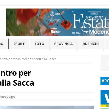
RO
SPORT
FOTO
PROVINCIA
RUBRICHE
centro per tossicodipendenti alla Sacca
entro per
alla Sacca
ARC
homepage