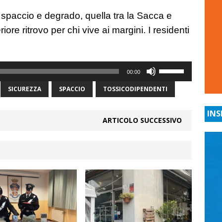
spaccio e degrado, quella tra la Sacca e
ore ritrovo per chi vive ai margini. I residenti
Usa
00:00
i
tasti
SICUREZZA
SPACCIO
TOSSICODIPENDENTI
freccia
su/giù
INS
ARTICOLO SUCCESSIVO
per
aumentare
o
diminuire
il
volume.