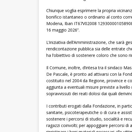
Chiunque voglia esprimere la propria vicinanz
bonifico istantaneo o ordinario al conto cor
Modena, Iban IT67V02008 12930000105890823,
16 maggio 2026”.
L’iniziativa dell’Amministrazione, che sarà g
rendicontazione pubblica sia delle entrate ch
ha l’obiettivo di sostenere coloro che sono r
Il Comune, inoltre, d’intesa tra il sindaco M
De Pascale, è pronto ad attivarsi con la Fon
costituito nel 2004 da Regione, province e co
aggiunta a eventuali misure previste a livello
sopravvissuti dei reati dolosi dai quali derivi
I contributi erogati dalla Fondazione, in part
sanitarie, psicoterapeutiche o di cura e assisten
sostenere i percorsi di studio, socialità e re
ragazzi coinvolti; per appoggiare percorsi di
ripristinare i beni materiali necessari alle vi