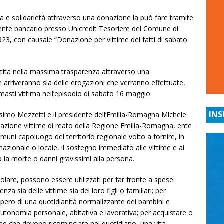
a e solidarietà attraverso una donazione la può fare tramite
rente bancario presso Unicredit Tesoriere del Comune di
 con causale “Donazione per vittime dei fatti di sabato
estita nella massima trasparenza attraverso una
e arriveranno sia delle erogazioni che verranno effettuate,
imasti vittima nell’episodio di sabato 16 maggio.
INS
assimo Mezzetti e il presidente dell’Emilia-Romagna Michele
dazione vittime di reato della Regione Emilia-Romagna, ente
muni capoluogo del territorio regionale volto a fornire, in
 nazionale o locale, il sostegno immediato alle vittime e ai
no la morte o danni gravissimi alla persona.
icolare, possono essere utilizzati per far fronte a spese
za sia delle vittime sia dei loro figli o familiari; per
cupero di una quotidianità normalizzante dei bambini e
 autonomia personale, abitativa e lavorativa; per acquistare o
ttime che devono ricominciare nel quotidiano, una vita