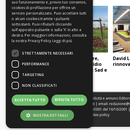
Leggi di più
STRETTAMENTE NECESSARI
Sicurezza: telecamere,
David L
illuminazione e presidio
rinnova
PERFORMANCE
sociale al Parco Novi Sad e
TARGETING
in altre aree
NON CLASSIFICATI
Sede legale, Redazione, pubblicità e annunci Editore
RIFIUTA TUTTO
ACCETTA TUTTO
Direttore Resp. Giovanni Botti | email:
redazione@
Tribunale di Modena n. 1604/2001 del 16/10/2001 | St
|
Web Agency Modena
|
Cookie policy
MOSTRA DETTAGLI
|
Privacy policy