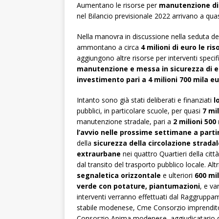
Aumentano le risorse per
manutenzione di 
nel Bilancio previsionale 2022 arrivano a qua
Nella manovra in discussione nella seduta del
ammontano a circa
4 milioni di euro le r
aggiungono altre risorse per interventi speci
manutenzione e messa in sicurezza di edif
investimento pari a 4 milioni 700 mila eu
Intanto sono già stati deliberati e finanziati
l
pubblici, in particolare scuole, per quasi
7 mil
manutenzione stradale, pari a
2 milioni 500
l’avvio nelle prossime settimane a parti
della
sicurezza della circolazione strada
extraurbane
nei quattro Quartieri della citt
dal transito del trasporto pubblico locale. Altr
segnaletica orizzontale
e ulteriori
600 mi
verde con potature, piantumazioni
, e var
interventi verranno effettuati dal Raggrup
stabile modenese, Cme Consorzio imprenditori
Consorzio Apima modenese, aggiudicatario del