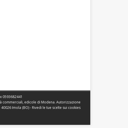
ax
0593682441
vità commerciali, edicole di Modena. Autorizzazione
 - 40026 Imola (BO) -
Rivedi le tue scelte sui cookies