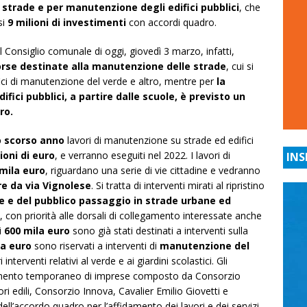
strade e per manutenzione degli edifici pubblici
, che
si
9 milioni di investimenti
con accordi quadro.
 Consiglio comunale di oggi, giovedì 3 marzo, infatti,
isorse destinate alla manutenzione delle strade
, cui si
fici di manutenzione del verde e altro, mentre per
la
ici pubblici, a partire dalle scuole, è previsto un
ro.
o scorso anno
lavori di manutenzione su strade ed edifici
ioni di euro
, e verranno eseguiti nel 2022. I lavori di
INS
 mila euro
, riguardano una serie di vie cittadine e vedranno
re da via Vignolese
. Si tratta di interventi mirati al ripristino
le e del pubblico passaggio in strade urbane ed
à, con priorità alle dorsali di collegamento interessate anche
i
600 mila euro
sono già stati destinati a interventi sulla
la euro
sono riservati a interventi di
manutenzione del
i interventi relativi al verde e ai giardini scolastici. Gli
pamento temporaneo di imprese composto da Consorzio
 edili, Consorzio Innova, Cavalier Emilio Giovetti e
l’accordo quadro per l’affidamento dei lavori e dei servizi