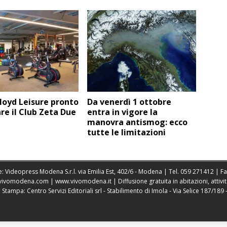
loyd Leisure pronto
Da venerdì 1 ottobre
re il Club Zeta Due
entra in vigore la
manovra antismog: ecco
tutte le limitazioni
: Videopress Modena S.r.l. via Emilia Est, 402/6 - Modena | Tel.
059 271412
| F
vivomodena.com
|
www.vivomodena.it
| Diffusione gratuita in abitazioni, atti
ampa: Centro Servizi Editoriali srl - Stabilimento di Imola - Via Selice 187/189