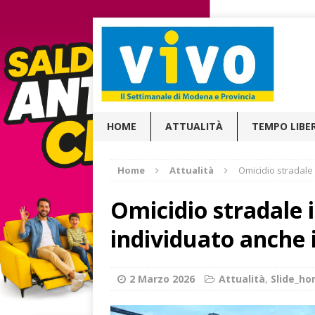
HOME
ATTUALITÀ
TEMPO LIBE
Home
Attualità
Omicidio stradale
Omicidio stradale 
individuato anche 
2 Marzo 2026
Attualità
,
Slide_h