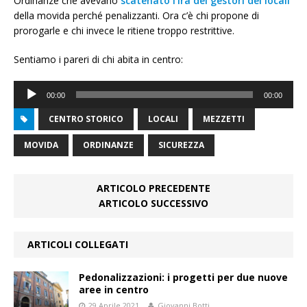
Ordinanze che avevano
scatenato l’ira dei gestori dei locali
della movida perché penalizzanti. Ora c’è chi propone di
prorogarle e chi invece le ritiene troppo restrittive.
Sentiamo i pareri di chi abita in centro:
Audio
00:00
00:00
Player
CENTRO STORICO
LOCALI
MEZZETTI
MOVIDA
ORDINANZE
SICUREZZA
ARTICOLO PRECEDENTE
ARTICOLO SUCCESSIVO
ARTICOLI COLLEGATI
Pedonalizzazioni: i progetti per due nuove
aree in centro
29 Aprile 2021
Giovanni Botti