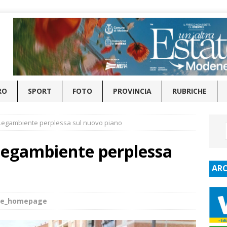
RO
SPORT
FOTO
PROVINCIA
RUBRICHE
 Legambiente perplessa sul nuovo piano
 Legambiente perplessa
ARC
ide_homepage