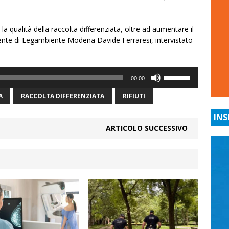
a qualità della raccolta differenziata, oltre ad aumentare il
idente di Legambiente Modena Davide Ferraresi, intervistato
Usa
00:00
i
tasti
A
RACCOLTA DIFFERENZIATA
RIFIUTI
freccia
INS
su/giù
ARTICOLO SUCCESSIVO
per
aumentare
o
diminuire
il
volume.