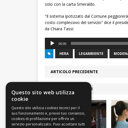
solo con la carta Smeraldo.
“Il sistema ipotizzato dal Comune peggiorerà l
costo complessivo del servizio” dice il pres
da Chiara Tassi:
Audio
00:00
Player
HERA
LEGAMBIENTE
MODEN
ARTICOLO PRECEDENTE
ARTICOLI COLLEGATI
Questo sito web utilizza
cookie