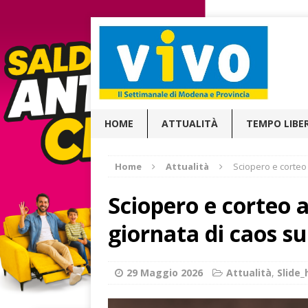
HOME
ATTUALITÀ
TEMPO LIBE
Home
Attualità
Sciopero e corteo
Sciopero e corteo 
giornata di caos su
29 Maggio 2026
Attualità
,
Slide