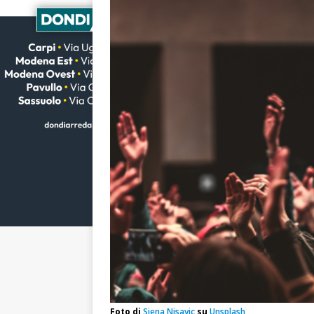
Foto di
Siena Nisavic
su
Unsplash