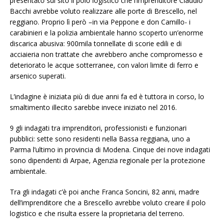
presentato sul sito il polo logistico che l’imprenditore Claudio
Bacchi avrebbe voluto realizzare alle porte di Brescello, nel
reggiano. Proprio lì però –in via Peppone e don Camillo- i
carabinieri e la polizia ambientale hanno scoperto un’enorme
discarica abusiva: 900mila tonnellate di scorie edili e di
acciaieria non trattate che avrebbero anche compromesso e
deteriorato le acque sotterranee, con valori limite di ferro e
arsenico superati.
L’indagine è iniziata più di due anni fa ed è tuttora in corso, lo
smaltimento illecito sarebbe invece iniziato nel 2016.
9 gli indagati tra imprenditori, professionisti e funzionari
pubblici: sette sono residenti nella Bassa reggiana, uno a
Parma l’ultimo in provincia di Modena. Cinque dei nove indagati
sono dipendenti di Arpae, Agenzia regionale per la protezione
ambientale.
Tra gli indagati c’è poi anche Franca Soncini, 82 anni, madre
dell’imprenditore che a Brescello avrebbe voluto creare il polo
logistico e che risulta essere la proprietaria del terreno.