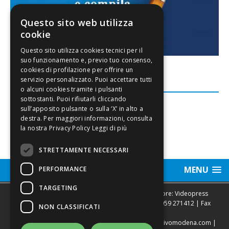
Questo sito web utilizza
cookie
FACEBOOK
Leggi di più
STRETTAMENTE NECESSARI
MENU
PERFORMANCE
TARGETING
Sede legale, Redazione, pubblicità e annunci Editore: Videopress
Modena S.r.l. via Emilia Est, 402/6 - Modena | Tel.
059 271412
| Fax
NON CLASSIFICATI
0593682441
Direttore Resp. Giovanni Botti | email:
redazione@vivomodena.com
|