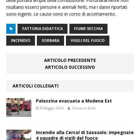
della portata ampia della combustione. Fortunatamente
non
risultano esserci persone e animali feriti, ma i danni riportati
sono ingenti. Le cause sono in corso di accertamento.
FATTORIA DIDATTICA
FIUME SECCHIA
INCENDIO
SORBARA
VIGILI DEL FUOCO
ARTICOLO PRECEDENTE
ARTICOLO SUCCESSIVO
ARTICOLI COLLEGATI
Palazzina evacuata a Modena Est
8 Maggio 2024
Giovanni Botti
Incendio alla Cercol di Sassuolo: impegnate
4 squadre di vigili del fuoco