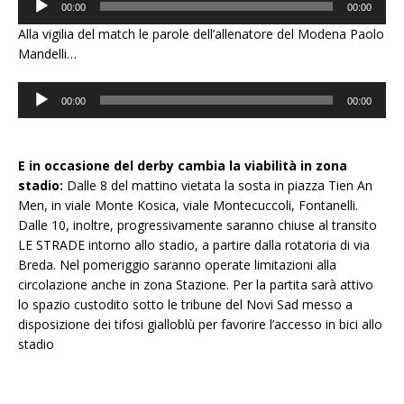
00:00
00:00
Player
Alla vigilia del match le parole dell’allenatore del Modena Paolo
Mandelli…
Audio
00:00
00:00
Player
E in occasione del derby cambia la viabilità in zona
stadio:
Dalle 8 del mattino vietata la sosta in piazza Tien An
Men, in viale Monte Kosica, viale Montecuccoli, Fontanelli.
Dalle 10, inoltre, progressivamente saranno chiuse al transito
LE STRADE intorno allo stadio, a partire dalla rotatoria di via
Breda. Nel pomeriggio saranno operate limitazioni alla
circolazione anche in zona Stazione. Per la partita sarà attivo
lo spazio custodito sotto le tribune del Novi Sad messo a
disposizione dei tifosi gialloblù per favorire l’accesso in bici allo
stadio