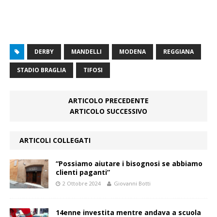
DERBY
MANDELLI
MODENA
REGGIANA
STADIO BRAGLIA
TIFOSI
ARTICOLO PRECEDENTE
ARTICOLO SUCCESSIVO
ARTICOLI COLLEGATI
“Possiamo aiutare i bisognosi se abbiamo
clienti paganti”
2 Ottobre 2024
Giovanni Botti
14enne investita mentre andava a scuola