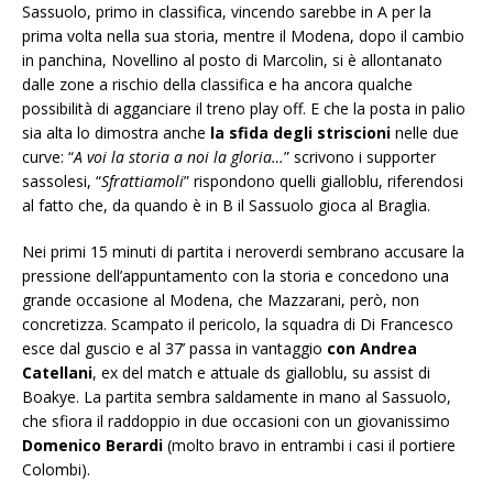
Sassuolo, primo in classifica, vincendo sarebbe in A per la
prima volta nella sua storia, mentre il Modena, dopo il cambio
in panchina, Novellino al posto di Marcolin, si è allontanato
dalle zone a rischio della classifica e ha ancora qualche
possibilità di agganciare il treno play off. E che la posta in palio
sia alta lo dimostra anche
la sfida degli striscioni
nelle due
curve: “
A voi la storia a noi la gloria…
” scrivono i supporter
sassolesi, “
Sfrattiamoli
” rispondono quelli gialloblu, riferendosi
al fatto che, da quando è in B il Sassuolo gioca al Braglia.
Nei primi 15 minuti di partita i neroverdi sembrano accusare la
pressione dell’appuntamento con la storia e concedono una
grande occasione al Modena, che Mazzarani, però, non
concretizza. Scampato il pericolo, la squadra di Di Francesco
esce dal guscio e al 37’ passa in vantaggio
con Andrea
Catellani
, ex del match e attuale ds gialloblu, su assist di
Boakye. La partita sembra saldamente in mano al Sassuolo,
che sfiora il raddoppio in due occasioni con un giovanissimo
Domenico Berardi
(molto bravo in entrambi i casi il portiere
Colombi).