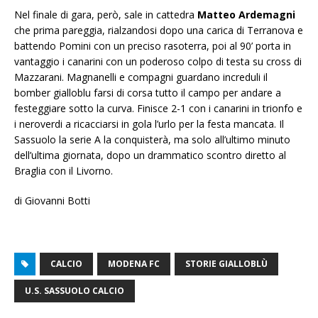
Nel finale di gara, però, sale in cattedra
Matteo Ardemagni
che prima pareggia, rialzandosi dopo una carica di Terranova e
battendo Pomini con un preciso rasoterra, poi al 90’ porta in
vantaggio i canarini con un poderoso colpo di testa su cross di
Mazzarani. Magnanelli e compagni guardano increduli il
bomber gialloblu farsi di corsa tutto il campo per andare a
festeggiare sotto la curva. Finisce 2-1 con i canarini in trionfo e
i neroverdi a ricacciarsi in gola l’urlo per la festa mancata. Il
Sassuolo la serie A la conquisterà, ma solo all’ultimo minuto
dell’ultima giornata, dopo un drammatico scontro diretto al
Braglia con il Livorno.
di Giovanni Botti
CALCIO
MODENA FC
STORIE GIALLOBLÙ
U.S. SASSUOLO CALCIO