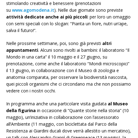
stimolando creatività e benessere (prenotazioni
su
www.agomodena.it
). Nelle due giornate sono previste
attività dedicate anche ai più piccoli
: per loro un omaggio
con semi speciali con lo slogan: “Pianta un fiore, nutri un’ape,
salva il futuro!”.
Nelle prossime settimane, poi, sono già previsti
altri
appuntamenti
. Alcuni sono rivolti ai bambini: il laboratorio “Il
Mondo in una carta” il 10 maggio e il 27 giugno, su
prenotazione, come anche il laboratorio “Mondi microscopici”
il 13 giugno, in collaborazione con il Museo di zoologia e
anatomia comparata, per osservare la biodiversità nascosta,
quei piccoli organismi che ci circondano ma che non possiamo
vedere con i nostri occhi.
In programma anche una particolare visita guidata
al Museo
della figurina
in occasione di “Quante storie nella storia” (10
maggio), un’iniziativa in collaborazione con l’assessorato
all’Ambiente (11 maggio, con biciclettata dal Parco della
Resistenza ai Giardini ducali dove verrà allestito un mercatino),
un talk con Alessandro Giannì di Greenpeace (13 maggio), la