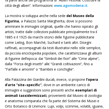
fa parte anche del programma di “Alberi Festival. Costruire la
città degli alberi”. Informazioni:
www.agomodena.it
.
La mostra si sviluppa anche nella sede
del Museo della
Figurina
, a Palazzo Santa Margherita, dove si possono
ammirare le immagini originali, quelle che hanno ispirato gli
artisti, tratte dalle collezioni pubblicate principalmente tra il
1885 e il 1925 da marchi storici delle figurine pubblicitarie
come Liebig, Bon Marché, Suchard e tanti altri. Disegni
raffinati, accompagnati da testi illustrativi nello stile semplice,
da piccola enciclopedia popolare, che caratterizzava gli album
di figurine dell’epoca: dai “Simboli dei fiori” alle “Cime alpine”,
dalla “Forza degli insetti” alle “Grandi coltivazioni”, fino a
“Farfalle e amorini” o “Bambini e conchiglie”.
Alla Palazzina dei Giardini ducali, invece, si propone
l’opera
d’arte “site–specific”
, dove in un ambiente carico di
immagini e suggestioni sono presenti anche
esemplari di
animali tassidermizzati
, provenienti dal Museo di zoologia
e anatomia comparata che fa parte del Sistema dei Musei e
Orto Botanico di Unimore. Lupi, volpi, scimmie, volatili, iguane,