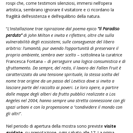
rospi che, come testimoni silenziosi, immersi nell’opera
artistica, sembrano ignorare il visitatore e ci ricordano la
fragilità dell’esistenza e dell’equilibrio della natura.
“
L’installazione trae ispirazione dal poema epico
“Il Paradiso
perduto”
di John Milton e invita e riflettere, oltre che sulla
vulnerabilità degli ecosistemi, sulle conseguenze del libero
arbitrio: l’umanità, pur avendo l’opportunità di preservare il
proprio ambiente, sembra aver scelto
– sottolinea la curatrice
Francesca Fontana –
di perseguire una logica consumistica e di
sfruttamento. Da sempre, del resto, il lavoro dei Fallen Fruit è
caratterizzato da una tensione spirituale, la stessa scelta del
nome trae origine da un passo del Levitico dove si invita a
lasciare parte del raccolto ai poveri. Le loro opere, a partire
dalle mappe degli alberi da frutto pubblici realizzate a Los
Angeles nel 2004, hanno sempre una stretta connessione con gli
spazi urbani e con la propensione a “condividere il mondo con
gli altri
”.
Nel periodo di apertura della mostra sono previste
visite
guidate
, su prenotazione, ogni sabato alle 17. La prima,