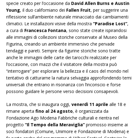
specie creato per l’occasione da
David Allen Burns e Austin
Young
, il duo californiano dei
Fallen Fruit
, per suggerire una
riflessione sull’ambiente naturale minacciato dai cambiamenti
climatici. Le installazioni visive della mostra
“Paradise Lost”
,
a cura di
Francesca Fontana
, sono state create ispirandosi
alle immagini di collezioni storiche conservate al Museo della
Figurina, creando un ambiente immersivo che pervade
tendaggi e pareti. Sempre da figurine storiche sono tratte
anche le immagini delle carte dei tarocchi realizzate per
l’occasione, con mazzi che il visitatore della mostra può
“interrogare” per esplorare la bellezza e il caos del mondo nel
tentativo di catturarne la natura selvaggia approfondendo temi
universali che entrano in risonanza con l’inconscio e forse
possono guidare le persone verso decisioni consapevoli.
La mostra, che si inaugura oggi,
venerdì 11 aprile
alle 18 e
rimane aperta
fino al 24 agosto
, è organizzata da
Fondazione Ago Modena Fabbriche culturali e rientra nel
progetto
“Il Tempo della Meraviglia”
promosso insieme ai
soci fondatori (Comune, Unimore e Fondazione di Modena) e