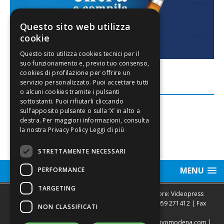
Questo sito web utilizza
cookie
FACEBOOK
Leggi di più
STRETTAMENTE NECESSARI
MENU
PERFORMANCE
TARGETING
Sede legale, Redazione, pubblicità e annunci Editore: Videopress
Modena S.r.l. via Emilia Est, 402/6 - Modena | Tel.
059 271412
| Fax
NON CLASSIFICATI
0593682441
Direttore Resp. Giovanni Botti | email:
redazione@vivomodena.com
|