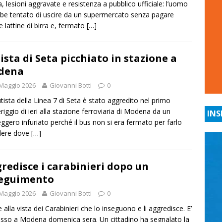
a, lesioni aggravate e resistenza a pubblico ufficiale: l’uomo
be tentato di uscire da un supermercato senza pagare
e lattine di birra e, fermato
[…]
ista di Seta picchiato in stazione a
dena
Maggio 2026
Giovanni Botti
0
tista della Linea 7 di Seta è stato aggredito nel primo
iggio di ieri alla stazione ferroviaria di Modena da un
INS
ggero infuriato perché il bus non si era fermato per farlo
dere dove
[…]
redisce i carabinieri dopo un
seguimento
Maggio 2026
Giovanni Botti
0
 alla vista dei Carabinieri che lo inseguono e li aggredisce. E’
sso a Modena domenica sera. Un cittadino ha segnalato la