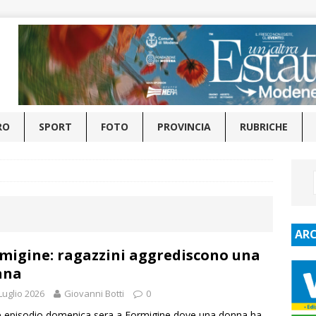
RO
SPORT
FOTO
PROVINCIA
RUBRICHE
ARC
migine: ragazzini aggrediscono una
nna
Luglio 2026
Giovanni Botti
0
 episodio domenica sera a Formigine dove una donna ha