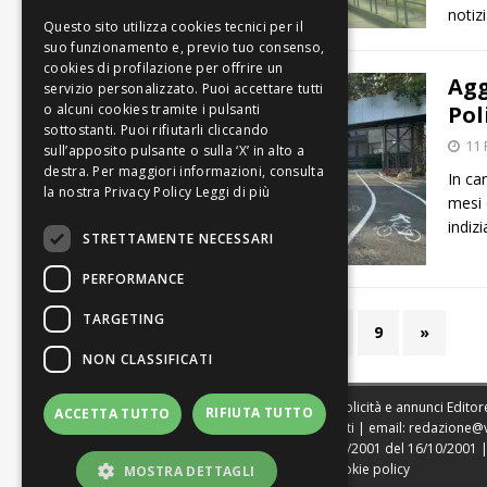
notiz
Agg
Pol
11 
In ca
Leggi di più
mesi 
indiz
STRETTAMENTE NECESSARI
PERFORMANCE
TARGETING
1
2
3
…
9
»
NON CLASSIFICATI
Sede legale, Redazione, pubblicità e annunci Editore
RIFIUTA TUTTO
ACCETTA TUTTO
Direttore Resp. Giovanni Botti | email:
redazione@
Tribunale di Modena n. 1604/2001 del 16/10/2001 | St
|
Web Agency Modena
|
Cookie policy
MOSTRA DETTAGLI