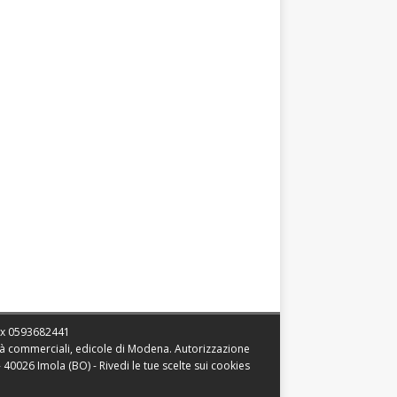
ax
0593682441
vità commerciali, edicole di Modena. Autorizzazione
 - 40026 Imola (BO) -
Rivedi le tue scelte sui cookies