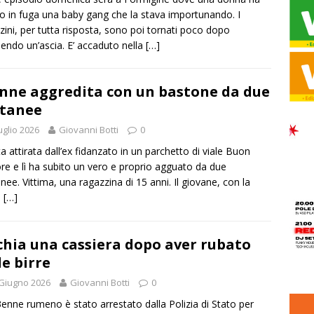
 in fuga una baby gang che la stava importunando. I
zini, per tutta risposta, sono poi tornati poco dopo
endo un’ascia. E’ accaduto nella
[…]
nne aggredita con un bastone da due
tanee
uglio 2026
Giovanni Botti
0
ta attirata dall’ex fidanzato in un parchetto di viale Buon
re e lì ha subito un vero e proprio agguato da due
nee. Vittima, una ragazzina di 15 anni. Il giovane, con la
a
[…]
chia una cassiera dopo aver rubato
le birre
Giugno 2026
Giovanni Botti
0
enne rumeno è stato arrestato dalla Polizia di Stato per