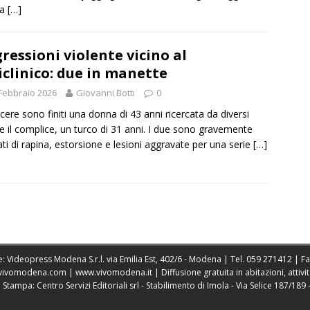
ia
[…]
ressioni violente vicino al
iclinico: due in manette
Febbraio 2026
Giovanni Botti
0
rcere sono finiti una donna di 43 anni ricercata da diversi
e il complice, un turco di 31 anni. I due sono gravemente
iati di rapina, estorsione e lesioni aggravate per una serie
[…]
: Videopress Modena S.r.l. via Emilia Est, 402/6 - Modena | Tel.
059 271412
| F
vivomodena.com
|
www.vivomodena.it
| Diffusione gratuita in abitazioni, atti
ampa: Centro Servizi Editoriali srl - Stabilimento di Imola - Via Selice 187/189