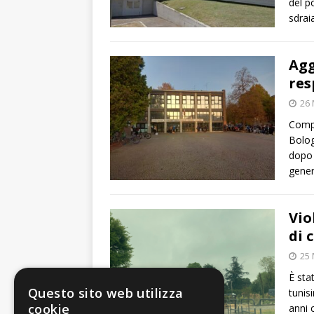
del p
sdrai
Agg
res
26
Compa
Bolog
dopo 
gener
Vio
di 
25
È sta
Questo sito web utilizza
tunis
cookie
anni 