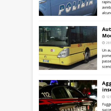
rapin
avreb
alcun
Aut
Mo
28 
Un au
pomer
passe
scen
Agg
in
12 
Fugge
succe