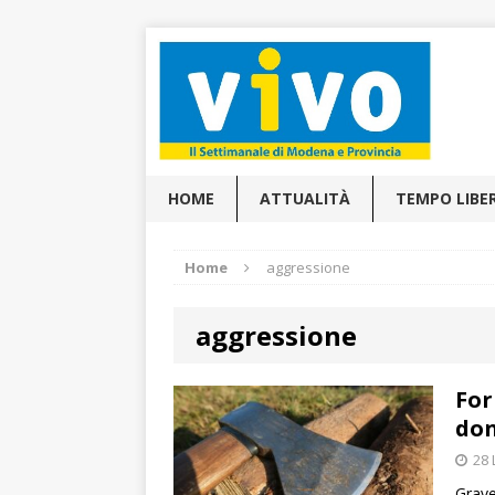
HOME
ATTUALITÀ
TEMPO LIBE
Home
aggressione
aggressione
For
do
28 
Grave