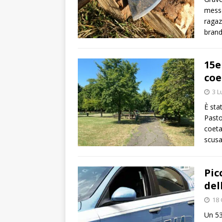
messo
ragaz
brand
15e
coe
3 L
È sta
Pasto
coeta
scus
Pic
del
18 
Un 53