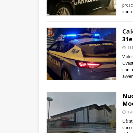
prese
sono 
Cal
31e
11 
Viole
Ovest
con u
avven
Nuo
Mo
1 A
C’è s
socco