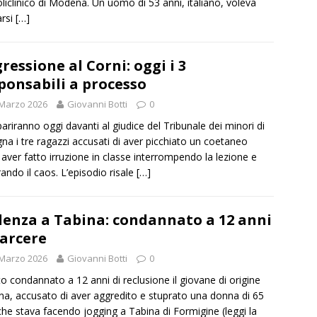
oliclinico di Modena. Un uomo di 53 anni, italiano, voleva
arsi
[…]
ressione al Corni: oggi i 3
ponsabili a processo
 Marzo 2026
Giovanni Botti
0
riranno oggi davanti al giudice del Tribunale dei minori di
na i tre ragazzi accusati di aver picchiato un coetaneo
aver fatto irruzione in classe interrompendo la lezione e
ando il caos. L’episodio risale
[…]
lenza a Tabina: condannato a 12 anni
carcere
 Marzo 2026
Giovanni Botti
0
to condannato a 12 anni di reclusione il giovane di origine
ina, accusato di aver aggredito e stuprato una donna di 65
che stava facendo jogging a Tabina di Formigine (leggi la