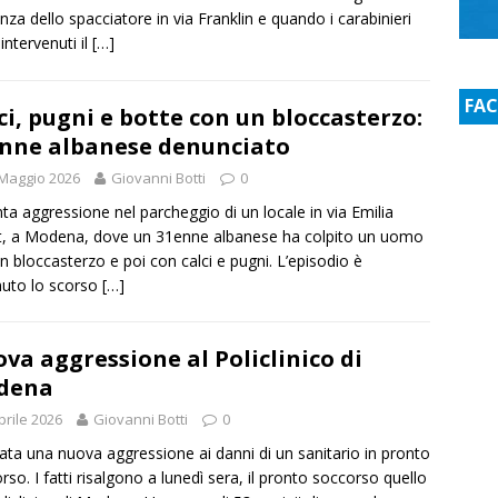
nza dello spacciatore in via Franklin e quando i carabinieri
intervenuti il
[…]
FA
ci, pugni e botte con un bloccasterzo:
nne albanese denunciato
Maggio 2026
Giovanni Botti
0
nta aggressione nel parcheggio di un locale in via Emilia
, a Modena, dove un 31enne albanese ha colpito un uomo
n bloccasterzo e poi con calci e pugni. L’episodio è
uto lo scorso
[…]
va aggressione al Policlinico di
dena
prile 2026
Giovanni Botti
0
tata una nuova aggressione ai danni di un sanitario in pronto
rso. I fatti risalgono a lunedì sera, il pronto soccorso quello