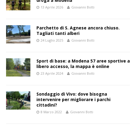
droga a Modena
13 Aprile 2026
Giovanni Botti
Parchetto di S. Agnese ancora chiuso.
Tagliati tanti alberi
24 Luglio 2025
Giovanni Botti
Sport di base: a Modena 57 aree sportive a
libero accesso, la mappa è online
23 Aprile 2024
Giovanni Botti
Sondaggio di Vivo: dove bisogna
intervenire per migliorare i parchi
cittadini?
8 Marzo 2022
Giovanni Botti