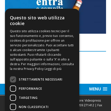
Questo sito web utilizza
cookie
FACEBOOK
Leggi di più
STRETTAMENTE NECESSARI
MENU
PERFORMANCE
TARGETING
Sede legale, Redazione, pubblicità e annunci Editore: Videopress
Modena S.r.l. via Emilia Est, 402/6 - Modena | Tel.
059 271412
| Fax
NON CLASSIFICATI
0593682441