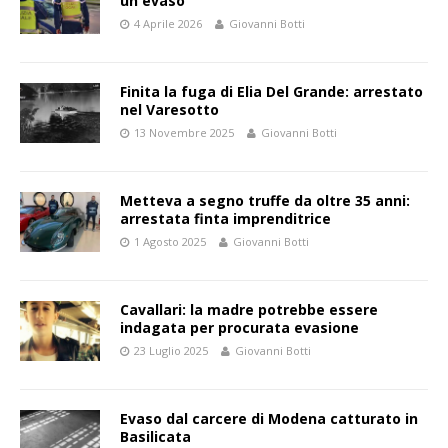
un evaso
4 Aprile 2026
Giovanni Botti
Finita la fuga di Elia Del Grande: arrestato
nel Varesotto
13 Novembre 2025
Giovanni Botti
Metteva a segno truffe da oltre 35 anni:
arrestata finta imprenditrice
1 Agosto 2025
Giovanni Botti
Cavallari: la madre potrebbe essere
indagata per procurata evasione
23 Luglio 2025
Giovanni Botti
Evaso dal carcere di Modena catturato in
Basilicata