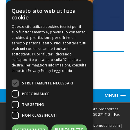
Questo sito web utilizza
cookie
FACEBOOK
Leggi di più
STRETTAMENTE NECESSARI
PERFORMANCE
MENU
TARGETING
Sede legale, Redazione, pubblicità e annunci Editore: Videopress
Modena S.r.l. via Emilia Est, 402/6 - Modena | Tel.
059 271412
| Fax
NON CLASSIFICATI
0593682441
Direttore Resp. Giovanni Botti | email:
redazione@vivomodena.com
|
RIFIUTA TUTTO
ACCETTA TUTTO