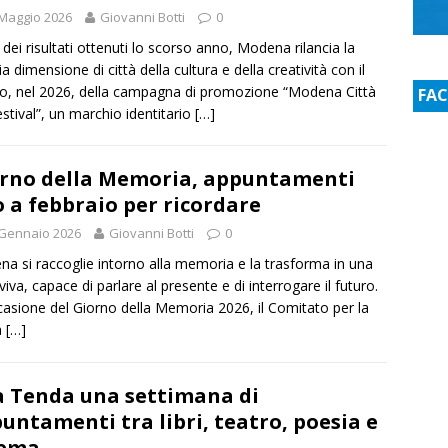
Maggio 2026
Giovanni Botti
0
 dei risultati ottenuti lo scorso anno, Modena rilancia la
a dimensione di città della cultura e della creatività con il
no, nel 2026, della campagna di promozione “Modena Città
FA
estival”, un marchio identitario
[…]
rno della Memoria, appuntamenti
o a febbraio per ricordare
 Gennaio 2026
Giovanni Botti
0
a si raccoglie intorno alla memoria e la trasforma in una
viva, capace di parlare al presente e di interrogare il futuro.
casione del Giorno della Memoria 2026, il Comitato per la
a
[…]
a Tenda una settimana di
untamenti tra libri, teatro, poesia e
nema