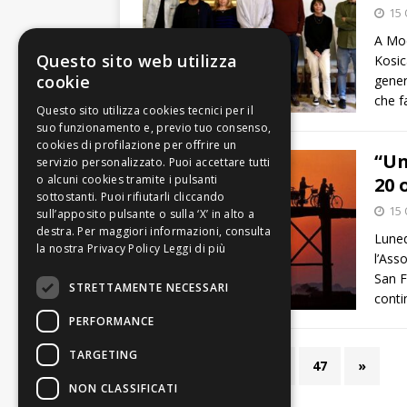
15 
A Mod
Questo sito web utilizza
Kosic
cookie
gener
che 
“Un
20 
15 
Luned
Leggi di più
l’Ass
San F
STRETTAMENTE NECESSARI
conti
PERFORMANCE
TARGETING
1
2
3
…
47
»
NON CLASSIFICATI