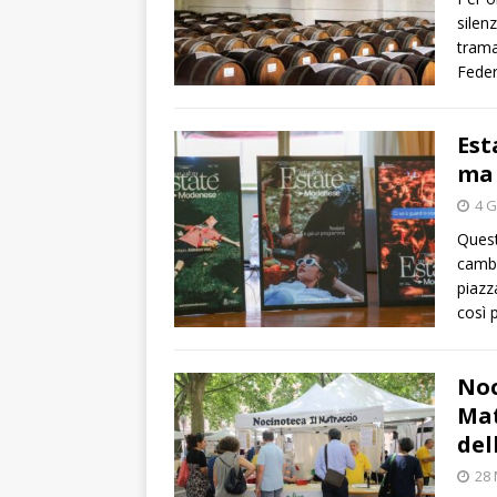
silen
trama
Feder
Est
ma 
4 G
Quest
cambi
piazz
così 
Noc
Mat
del
28 