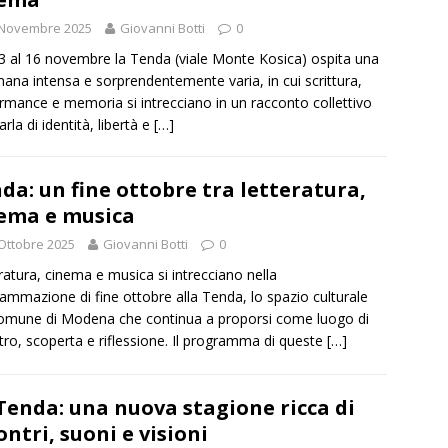
 Novembre 2025
Giovanni Botti
0
3 al 16 novembre la Tenda (viale Monte Kosica) ospita una
mana intensa e sorprendentemente varia, in cui scrittura,
rmance e memoria si intrecciano in un racconto collettivo
rla di identità, libertà e
[…]
da: un fine ottobre tra letteratura,
ema e musica
Ottobre 2025
Giovanni Botti
0
ratura, cinema e musica si intrecciano nella
ammazione di fine ottobre alla Tenda, lo spazio culturale
omune di Modena che continua a proporsi come luogo di
tro, scoperta e riflessione. Il programma di queste
[…]
Tenda: una nuova stagione ricca di
ontri, suoni e visioni