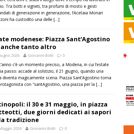
zio. Tra botti e vigneti, tra profumi di mosto e gesti
ndati di generazione in generazione, l’Acetaia Monari
zoni ha custodito una delle
[…]
ate modenese: Piazza Sant’Agostino
anche tanto altro
iugno 2026
Giovanni Botti
0
’anno c’è un momento preciso, a Modena, in cui l’estate
a passo: accade al solstizio, il 21 giugno, quando una
a diventa magicamente scena. Piazza Sant’Agostino torna
protagonista con “santAgostino, una piazza per la
[…]
inopoli: il 30 e 31 maggio, in piazza
teotti, due giorni dedicati ai sapori
la tradizione
Maggio 2026
Giovanni Botti
0