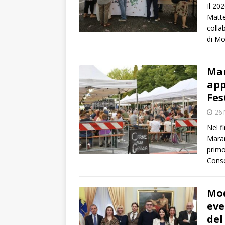
Il 20
Matte
colla
di Mo
Mar
app
Fes
26 
Nel f
Maran
primo
Conso
Mod
eve
del