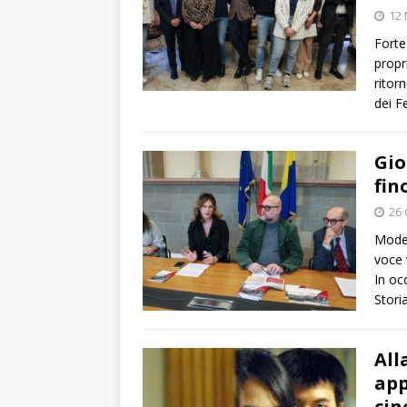
12 
Forte
propri
ritor
dei F
Gio
fin
26
Moden
voce 
In oc
Stori
All
app
ci