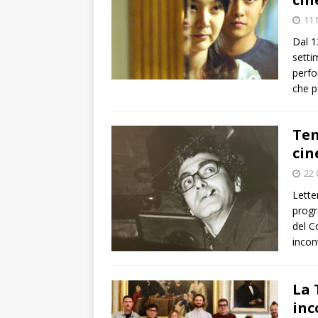
11
Dal 1
setti
perfo
che pa
Ten
cin
22 
Lette
progr
del C
incon
La 
inc