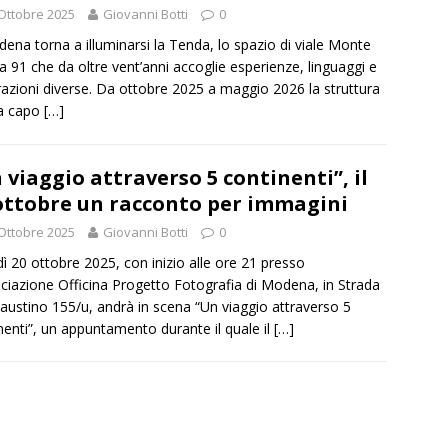
Ottobre 2025
Giovanni Botti
0
ena torna a illuminarsi la Tenda, lo spazio di viale Monte
a 91 che da oltre vent’anni accoglie esperienze, linguaggi e
azioni diverse. Da ottobre 2025 a maggio 2026 la struttura
fa capo
[…]
 viaggio attraverso 5 continenti”, il
ottobre un racconto per immagini
Ottobre 2025
Giovanni Botti
0
ì 20 ottobre 2025, con inizio alle ore 21 presso
ociazione Officina Progetto Fotografia di Modena, in Strada
austino 155/u, andrà in scena “Un viaggio attraverso 5
nenti”, un appuntamento durante il quale il
[…]