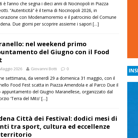
26 è l’anno che segna i dieci anni di Nocinopoli in Piazza
otti. “Autenticità” è il tema di Nocinopoli 2026, in
borazione con Modenamoremio e il patrocinio del Comune
dena. Due giorni per scoprire assieme i sapori
[…]
anello: nel weekend primo
untamento del Giugno con il Food
t
Maggio 2026
Giovanni Botti
0
INS
ine settimana, da venerdì 29 a domenica 31 maggio, con il
ello Food Fest scatta in Piazza Amendola e al Parco Due il
 appuntamento del Giugno Maranellese, organizzato dal
rzio ‘Terra del Mito’
[…]
ena Città dei Festival: dodici mesi di
nti tra sport, cultura ed eccellenze
 territorio