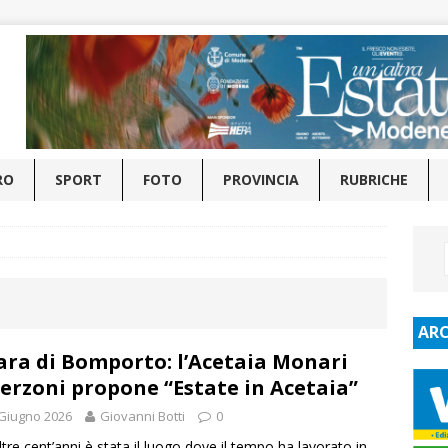
RO
SPORT
FOTO
PROVINCIA
RUBRICHE
ARC
ara di Bomporto: l’Acetaia Monari
erzoni propone “Estate in Acetaia”
Giugno 2026
Giovanni Botti
0
ltre cent’anni è stata il luogo dove il tempo ha lavorato in