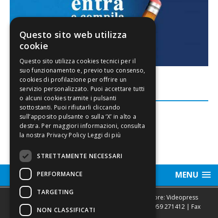
Questo sito web utilizza
cookie
FACEBOOK
Leggi di più
STRETTAMENTE NECESSARI
MENU
PERFORMANCE
TARGETING
Sede legale, Redazione, pubblicità e annunci Editore: Videopress
Modena S.r.l. via Emilia Est, 402/6 - Modena | Tel.
059 271412
| Fax
NON CLASSIFICATI
0593682441