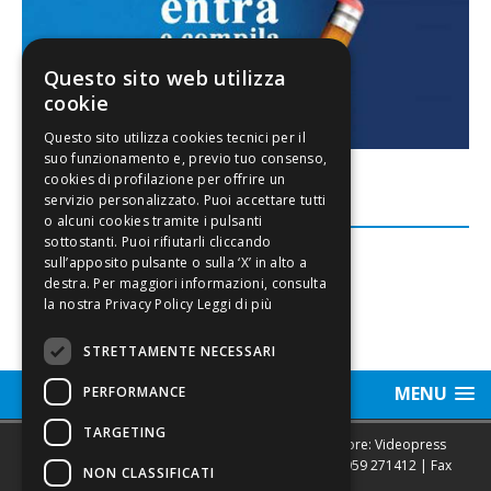
Questo sito web utilizza
cookie
FACEBOOK
Leggi di più
STRETTAMENTE NECESSARI
MENU
PERFORMANCE
TARGETING
Sede legale, Redazione, pubblicità e annunci Editore: Videopress
Modena S.r.l. via Emilia Est, 402/6 - Modena | Tel.
059 271412
| Fax
NON CLASSIFICATI
0593682441