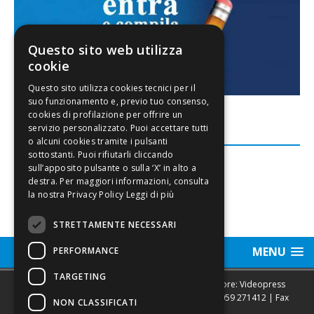
Questo sito web utilizza
cookie
FACEBOOK
Leggi di più
STRETTAMENTE NECESSARI
MENU
PERFORMANCE
TARGETING
Sede legale, Redazione, pubblicità e annunci Editore: Videopress
Modena S.r.l. via Emilia Est, 402/6 - Modena | Tel.
059 271412
| Fax
NON CLASSIFICATI
0593682441