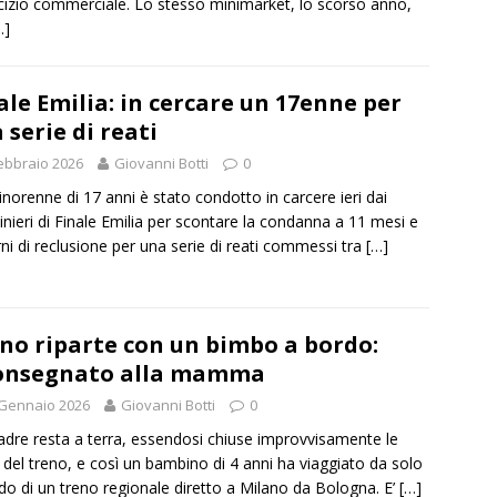
rcizio commerciale. Lo stesso minimarket, lo scorso anno,
…]
ale Emilia: in cercare un 17enne per
 serie di reati
ebbraio 2026
Giovanni Botti
0
norenne di 17 anni è stato condotto in carcere ieri dai
inieri di Finale Emilia per scontare la condanna a 11 mesi e
rni di reclusione per una serie di reati commessi tra
[…]
no riparte con un bimbo a bordo:
onsegnato alla mamma
 Gennaio 2026
Giovanni Botti
0
dre resta a terra, essendosi chiuse improvvisamente le
 del treno, e così un bambino di 4 anni ha viaggiato da solo
do di un treno regionale diretto a Milano da Bologna. E’
[…]