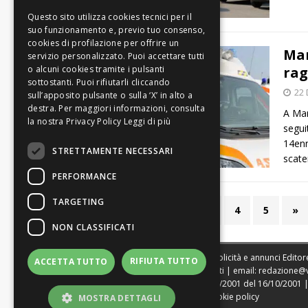
Mar
rag
22 
A Mar
Leggi di più
segui
14enn
STRETTAMENTE NECESSARI
scaten
PERFORMANCE
TARGETING
«
1
2
3
4
5
»
NON CLASSIFICATI
Sede legale, Redazione, pubblicità e annunci Editore
RIFIUTA TUTTO
ACCETTA TUTTO
Direttore Resp. Giovanni Botti | email:
redazione@
Tribunale di Modena n. 1604/2001 del 16/10/2001 | St
|
Web Agency Modena
|
Cookie policy
MOSTRA DETTAGLI