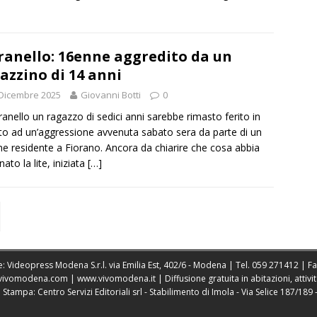
anello: 16enne aggredito da un
azzino di 14 anni
Dicembre 2025
Giovanni Botti
0
anello un ragazzo di sedici anni sarebbe rimasto ferito in
to ad un’aggressione avvenuta sabato sera da parte di un
e residente a Fiorano. Ancora da chiarire che cosa abbia
ato la lite, iniziata
[…]
: Videopress Modena S.r.l. via Emilia Est, 402/6 - Modena | Tel.
059 271412
| F
vivomodena.com
|
www.vivomodena.it
| Diffusione gratuita in abitazioni, atti
ampa: Centro Servizi Editoriali srl - Stabilimento di Imola - Via Selice 187/189