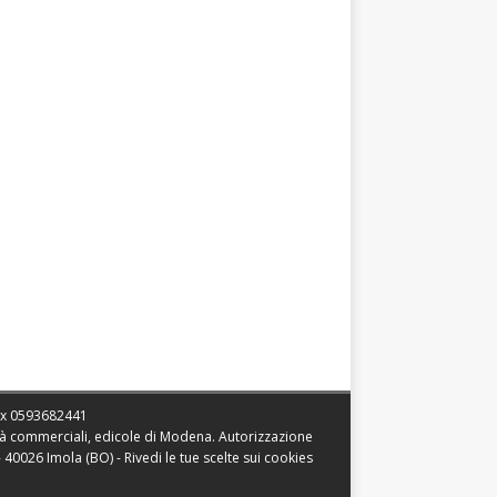
ax
0593682441
vità commerciali, edicole di Modena. Autorizzazione
 - 40026 Imola (BO) -
Rivedi le tue scelte sui cookies