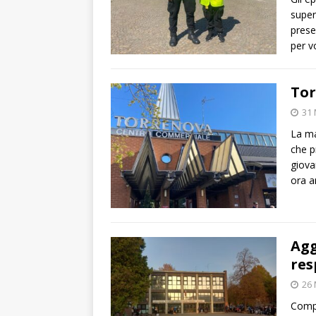
super
prese
per v
Tor
31
La ma
che p
giova
ora 
Agg
res
26
Compa