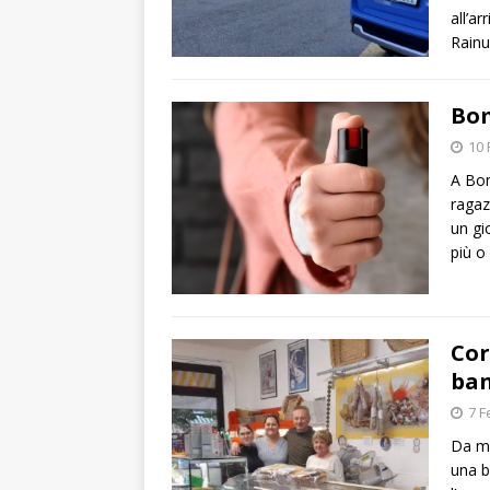
all’a
Rain
Bom
10 
A Bom
ragaz
un gi
più o
Cor
ban
7 F
Da me
una b