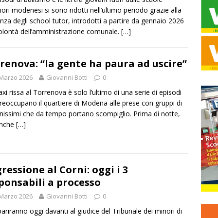
iori modenesi si sono ridotti nell’ultimo periodo grazie alla
nza degli school tutor, introdotti a partire da gennaio 2026
olontà dell’amministrazione comunale.
[…]
renova: “la gente ha paura ad uscire”
 Marzo 2026
Giovanni Botti
0
xi rissa al Torrenova è solo l’ultimo di una serie di episodi
reoccupano il quartiere di Modena alle prese con gruppi di
nissimi che da tempo portano scompiglio. Prima di notte,
anche
[…]
ressione al Corni: oggi i 3
ponsabili a processo
 Marzo 2026
Giovanni Botti
0
riranno oggi davanti al giudice del Tribunale dei minori di