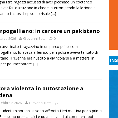
na i tre ragazzi accusati di aver picchiato un coetaneo
aver fatto irruzione in classe interrompendo la lezione e
ando il caos. L’episodio risale
[…]
pogalliano: in carcere un pakistano
arzo 2026
Giovanni Botti
0
 avvicinato il ragazzino in un parco pubblico a
galliano, lo aveva afferrato per i polsi e aveva tentato di
tarlo. Il 13enne era riuscito a divincolarsi e a mettersi in
INS
 per poi raccontare
[…]
ora violenza in autostazione a
dena
Febbraio 2026
Giovanni Botti
0
tudenti minorenni si sono affrontati ieri mattina poco prima
 8, si sono presi a calci e pugni davanti ai compagni, poi