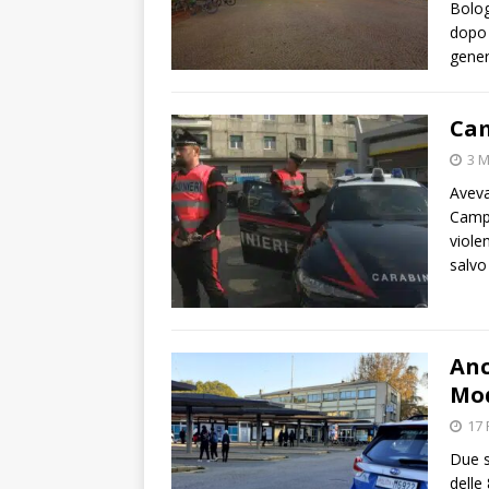
Bolog
dopo 
gener
Cam
3 M
Aveva
Campo
violen
salvo
Anc
Mo
17 
Due s
delle