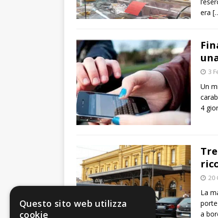
l’ese
era
[
Fin
una
3 F
Un mi
carab
4 gio
Tre
ric
20
La ma
Questo sito web utilizza
porte
cookie
a bor