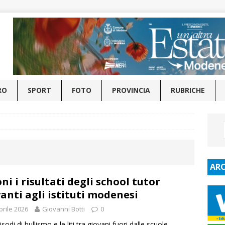
RO
SPORT
FOTO
PROVINCIA
RUBRICHE
ARC
ni i risultati degli school tutor
anti agli istituti modenesi
prile 2026
Giovanni Botti
0
isodi di bullismo e le liti tra giovani fuori dalle scuole