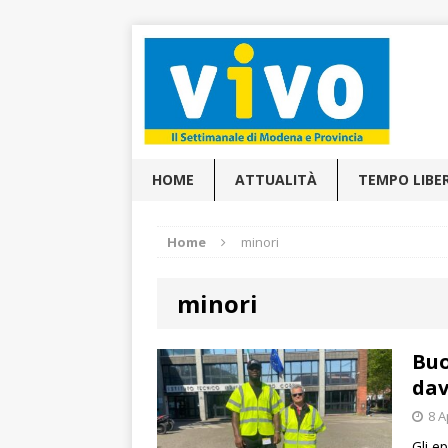
HOME
ATTUALITÀ
TEMPO LIBE
Home
minori
minori
Buo
dav
8 A
Gli ep