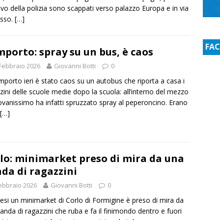
rrivo della polizia sono scappati verso palazzo Europa e in via
usso.
[…]
FA
porto: spray su un bus, è caos
Febbraio 2026
Giovanni Botti
0
porto ieri è stato caos su un autobus che riporta a casa i
zini delle scuole medie dopo la scuola: all’interno del mezzo
ovanissimo ha infatti spruzzato spray al peperoncino. Erano
[…]
lo: minimarket preso di mira da una
da di ragazzini
ebbraio 2026
Giovanni Botti
0
si un minimarket di Corlo di Formigine è preso di mira da
anda di ragazzini che ruba e fa il finimondo dentro e fuori