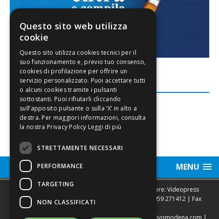
Questo sito web utilizza
cookie
FACEBOOK
Leggi di più
STRETTAMENTE NECESSARI
MENU
PERFORMANCE
TARGETING
Sede legale, Redazione, pubblicità e annunci Editore: Videopress
Modena S.r.l. via Emilia Est, 402/6 - Modena | Tel.
059 271412
| Fax
NON CLASSIFICATI
0593682441
Direttore Resp. Giovanni Botti | email:
redazione@vivomodena.com
|