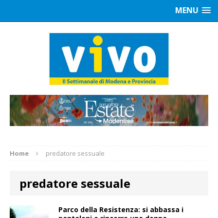
MENU
Home
predatore sessuale
predatore sessuale
Parco della Resistenza: si abbassa i