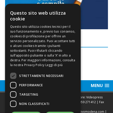
Questo sito web utilizza
cookie
FACEBOOK
Leggi di più
STRETTAMENTE NECESSARI
MENU
PERFORMANCE
TARGETING
Sede legale, Redazione, pubblicità e annunci Editore: Videopress
Modena S.r.l. via Emilia Est, 402/6 - Modena | Tel.
059 271412
| Fax
NON CLASSIFICATI
0593682441
Direttore Resp. Giovanni Botti | email:
redazione@vivomodena.com
|