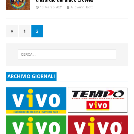
d’esordio dei Black Crowes
10 Marzo 2021
Giovanni Botti
«
1
2
ARCHIVIO GIORNALI