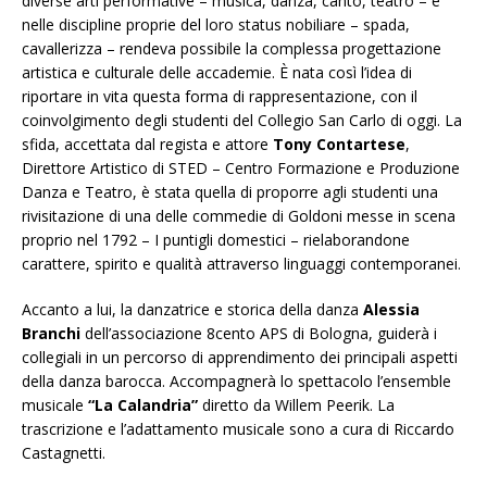
diverse arti performative – musica, danza, canto, teatro – e
nelle discipline proprie del loro status nobiliare – spada,
cavallerizza – rendeva possibile la complessa progettazione
artistica e culturale delle accademie. È nata così l’idea di
riportare in vita questa forma di rappresentazione, con il
coinvolgimento degli studenti del Collegio San Carlo di oggi. La
sfida, accettata dal regista e attore
Tony Contartese
,
Direttore Artistico di STED – Centro Formazione e Produzione
Danza e Teatro, è stata quella di proporre agli studenti una
rivisitazione di una delle commedie di Goldoni messe in scena
proprio nel 1792 – I puntigli domestici – rielaborandone
carattere, spirito e qualità attraverso linguaggi contemporanei.
Accanto a lui, la danzatrice e storica della danza
Alessia
Branchi
dell’associazione 8cento APS di Bologna, guiderà i
collegiali in un percorso di apprendimento dei principali aspetti
della danza barocca. Accompagnerà lo spettacolo l’ensemble
musicale
“La Calandria”
diretto da Willem Peerik. La
trascrizione e l’adattamento musicale sono a cura di Riccardo
Castagnetti.