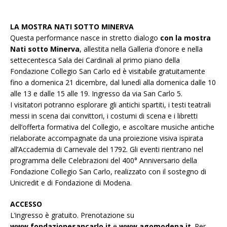
LA MOSTRA NATI SOTTO MINERVA
Questa performance nasce in stretto dialogo
con la mostra
Nati sotto Minerva
, allestita nella Galleria d’onore e nella
settecentesca Sala dei Cardinali al primo piano della
Fondazione Collegio San Carlo ed è visitabile gratuitamente
fino a domenica 21 dicembre, dal lunedì alla domenica dalle 10
alle 13 e dalle 15 alle 19. Ingresso da via San Carlo 5.
I visitatori potranno esplorare gli antichi spartiti, i testi teatrali
messi in scena dai convittori, i costumi di scena e i libretti
dell’offerta formativa del Collegio, e ascoltare musiche antiche
rielaborate accompagnate da una proiezione visiva ispirata
all’Accademia di Carnevale del 1792. Gli eventi rientrano nel
programma delle Celebrazioni del 400° Anniversario della
Fondazione Collegio San Carlo, realizzato con il sostegno di
Unicredit e di Fondazione di Modena.
ACCESSO
L’ingresso è gratuito. Prenotazione su
www.fondazionesancarlo.it
e
www.agomodena.it
. Per