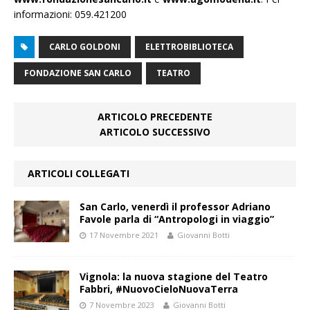
informazioni: 059.421200
CARLO GOLDONI
ELETTROBIBLIOTECA
FONDAZIONE SAN CARLO
TEATRO
ARTICOLO PRECEDENTE
ARTICOLO SUCCESSIVO
ARTICOLI COLLEGATI
San Carlo, venerdì il professor Adriano
Favole parla di “Antropologi in viaggio”
17 Novembre 2021
Giovanni Botti
Vignola: la nuova stagione del Teatro
Fabbri, #NuovoCieloNuovaTerra
7 Novembre 2023
Giovanni Botti