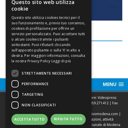
Questo sito web utilizza
cookie
FACEBOOK
Leggi di più
STRETTAMENTE NECESSARI
MENU
PERFORMANCE
TARGETING
Sede legale, Redazione, pubblicità e annunci Editore: Videopress
Modena S.r.l. via Emilia Est, 402/6 - Modena | Tel.
059 271412
| Fax
NON CLASSIFICATI
0593682441
Direttore Resp. Giovanni Botti | email:
redazione@vivomodena.com
|
RIFIUTA TUTTO
www.vivomodena.it
| Diffusione gratuita in abitazioni, attività
ACCETTA TUTTO
commerciali, edicole di Modena. Autorizzazione Tribunale di Modena