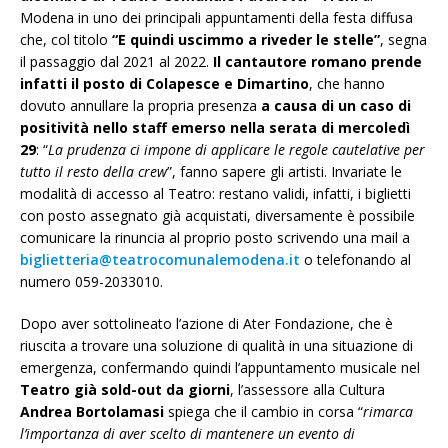
Modena in uno dei principali appuntamenti della festa diffusa
che, col titolo
“E quindi uscimmo a riveder le stelle”
, segna
il passaggio dal 2021 al 2022.
Il cantautore romano prende
infatti il posto di Colapesce e Dimartino
, che hanno
dovuto annullare la propria presenza
a causa di un caso di
positività nello staff emerso nella serata di mercoledì
29
: “
La prudenza ci impone di applicare le regole cautelative per
tutto il resto della crew
”, fanno sapere gli artisti. Invariate le
modalità di accesso al Teatro: restano validi, infatti, i biglietti
con posto assegnato già acquistati, diversamente è possibile
comunicare la rinuncia al proprio posto scrivendo una mail a
biglietteria@teatrocomunalemodena.it
o telefonando al
numero 059-2033010.
Dopo aver sottolineato l’azione di Ater Fondazione, che è
riuscita a trovare una soluzione di qualità in una situazione di
emergenza, confermando quindi l’appuntamento musicale nel
Teatro già sold-out da giorni
, l’assessore alla Cultura
Andrea Bortolamasi
spiega che il cambio in corsa “
rimarca
l’importanza di aver scelto di mantenere un evento di