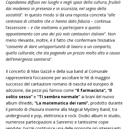
Capodanno diffuso nei luoghi e negli spazi della cultura, fruibili
dai modenesi in presenza e in sicurezza, nel segno della
socialità
”. In questo modo si dà una risposta concreta “
alle
centinaia di cittadini che ci hanno dato fiducia
– continua
l’assessore –
e che invitiamo a partecipare a questo
appuntamento con uno dei più noti cantautori italiani
”. Non
meno rilevante, inoltre, è il fatto che confermare l’iniziativa
“
consente di dare un’opportunità di lavoro a un comparto,
quello culturale, che sta pagando un prezzo molto alto a causa
dell’emergenza sanitaria
”.
Il concerto di Max Gazzè e della sua band al Comunale
rappresenterà l’occasione per ascoltare le hit di maggior
successo del cantautore romano di nascita ed europeo di
adozione, dai pezzi più famosi come
“Il farmacista”, “Il
solito sesso”
e
“Ti sembra normale”
ai brani del nuovo
album d’inediti,
“La matematica dei rami”
, prodotto durante
il periodo di chiusura insieme alla Magical Mystery Band, tra
underground e pop, elettronica e rock. Dodici album in studio,
numerose partecipazioni a Sanremo e tantissime copie
vendute: Gazzè costituisce una delle proposte più interessanti