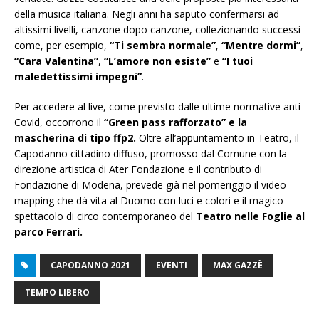
della musica italiana. Negli anni ha saputo confermarsi ad
altissimi livelli, canzone dopo canzone, collezionando successi
come, per esempio,
“Ti sembra normale”
,
“Mentre dormi”
,
“Cara Valentina”
,
“L’amore non esiste”
e
“I tuoi
maledettissimi impegni”
.
Per accedere al live, come previsto dalle ultime normative anti-
Covid, occorrono il
“Green pass rafforzato” e la
mascherina di tipo ffp2.
Oltre all’appuntamento in Teatro, il
Capodanno cittadino diffuso, promosso dal Comune con la
direzione artistica di Ater Fondazione e il contributo di
Fondazione di Modena, prevede già nel pomeriggio il video
mapping che dà vita al Duomo con luci e colori e il magico
spettacolo di circo contemporaneo del
Teatro nelle Foglie al
parco Ferrari.
CAPODANNO 2021
EVENTI
MAX GAZZÈ
TEMPO LIBERO