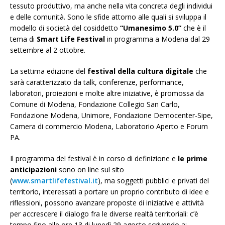
tessuto produttivo, ma anche nella vita concreta degli individui
e delle comunità. Sono le sfide attorno alle quali si sviluppa il
modello di società del cosiddetto
“Umanesimo 5.0”
che è il
tema di
Smart Life Festival
in programma a Modena dal 29
settembre al 2 ottobre.
La settima edizione del
festival della cultura digitale
che
sarà caratterizzato da talk, conferenze, performance,
laboratori, proiezioni e molte altre iniziative, è promossa da
Comune di Modena, Fondazione Collegio San Carlo,
Fondazione Modena, Unimore, Fondazione Democenter-Sipe,
Camera di commercio Modena, Laboratorio Aperto e Forum
PA.
Il programma del festival è in corso di definizione e
le prime
anticipazioni
sono on line sul sito
(
www.smartlifefestival.it
), ma soggetti pubblici e privati del
territorio, interessati a portare un proprio contributo di idee e
riflessioni, possono avanzare proposte di iniziative e attività
per accrescere il dialogo fra le diverse realtà territoriali: c’è
tempo fino alle ore 13 di lunedì 29 agosto scrivendo a: