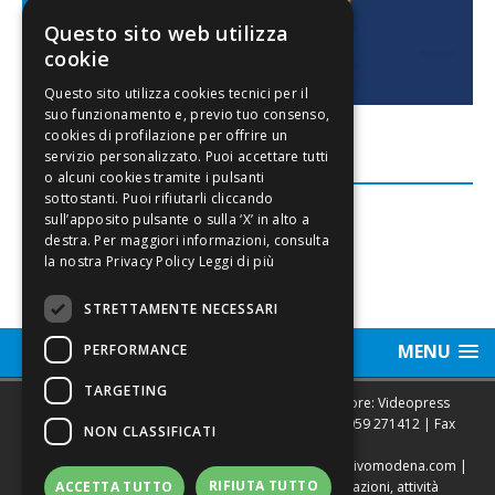
Questo sito web utilizza
cookie
FACEBOOK
Leggi di più
STRETTAMENTE NECESSARI
MENU
PERFORMANCE
TARGETING
Sede legale, Redazione, pubblicità e annunci Editore: Videopress
Modena S.r.l. via Emilia Est, 402/6 - Modena | Tel.
059 271412
| Fax
NON CLASSIFICATI
0593682441
Direttore Resp. Giovanni Botti | email:
redazione@vivomodena.com
|
RIFIUTA TUTTO
www.vivomodena.it
| Diffusione gratuita in abitazioni, attività
ACCETTA TUTTO