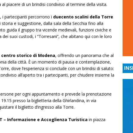
iacere di un brindisi condiviso al termine della visita.
i partecipanti percorrono i
duecento scalini della Torre
 storia e suggestione, dalla sala della Secchia fino alla
nto guida il gruppo tra vicende medievali, funzioni civiche e
ta dei suoi custodi, i “Torresani”, che abitano qui con le loro
l centro storico di Modena
, offrendo un panorama che al
monia della città. È un momento di pausa e contemplazione,
INS
Torre, dove l’esperienza si conclude con un brindisi di saluto:
ondiviso all’aperto tra i partecipanti, per chiudere insieme la
persone per ogni appuntamento e prevede la prenotazione
e 19.15 presso la biglietteria della Ghirlandina, in via
istare il biglietto d’ingresso alla Torre.
AT – Informazione e Accoglienza Turistica
in piazza