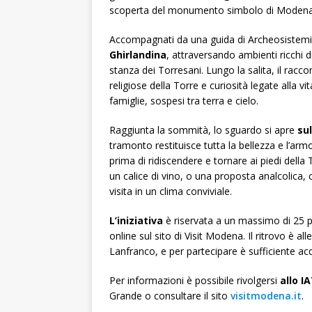
scoperta del monumento simbolo di Modena al p
Accompagnati da una guida di Archeosistemi, 
Ghirlandina
, attraversando ambienti ricchi di
stanza dei Torresani. Lungo la salita, il racco
religiose della Torre e curiosità legate alla vi
famiglie, sospesi tra terra e cielo.
Raggiunta la sommità, lo sguardo si apre
su
tramonto restituisce tutta la bellezza e l’ar
prima di ridiscendere e tornare ai piedi della 
un calice di vino, o una proposta analcolica, c
visita in un clima conviviale.
L’iniziativa
è riservata a un massimo di 25 
online sul sito di Visit Modena. Il ritrovo è all
Lanfranco, e per partecipare è sufficiente acqu
Per informazioni è possibile rivolgersi
allo I
Grande o consultare il sito
visitmodena.it
.