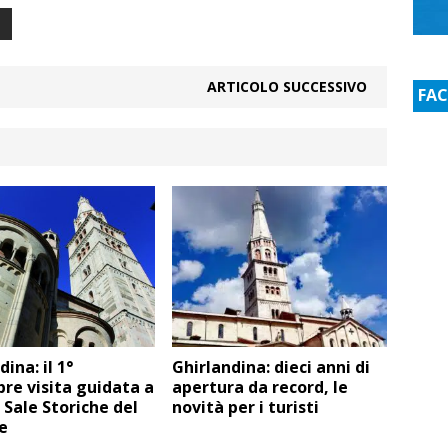
ARTICOLO SUCCESSIVO
FA
ina: il 1°
Ghirlandina: dieci anni di
re visita guidata a
apertura da record, le
 Sale Storiche del
novità per i turisti
e