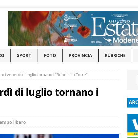
RO
SPORT
FOTO
PROVINCIA
RUBRICHE
: i venerdì di luglio tornano i “Brindisi in Torre”
dì di luglio tornano i
ARC
empo libero