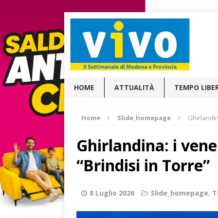
HOME
ATTUALITÀ
TEMPO LIBE
Home
Slide_homepage
Ghirlandina
Ghirlandina: i vener
“Brindisi in Torre”
8 Luglio 2026
Slide_homepage
,
T