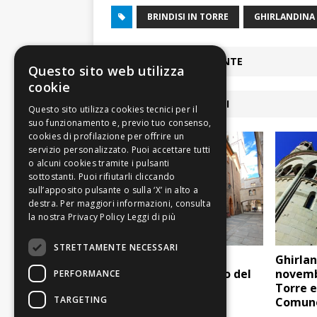
BRINDISI IN TORRE
GHIRLANDINA
ARTICOLO PRECEDENTE
Questo sito web utilizza
cookie
ARTICOLI COLLEGATI
Leggi di più
STRETTAMENTE NECESSARI
Musei del Duomo: il
Ghirland
patrimonio ritrovato del
novemb
PERFORMANCE
sito Unesco
Torre e
TARGETING
Comun