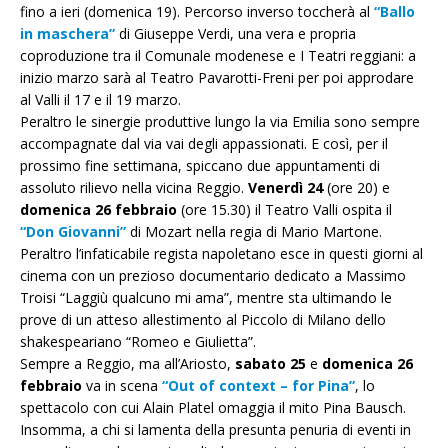
fino a ieri (domenica 19). Percorso inverso toccherà al
“Ballo
in maschera”
di Giuseppe Verdi, una vera e propria
coproduzione tra il Comunale modenese e I Teatri reggiani: a
inizio marzo sarà al Teatro Pavarotti-Freni per poi approdare
al Valli il 17 e il 19 marzo.
Peraltro le sinergie produttive lungo la via Emilia sono sempre
accompagnate dal via vai degli appassionati. E così, per il
prossimo fine settimana, spiccano due appuntamenti di
assoluto rilievo nella vicina Reggio.
Venerdì 24
(ore 20) e
domenica 26 febbraio
(ore 15.30) il Teatro Valli ospita il
“Don Giovanni”
di Mozart nella regia di Mario Martone.
Peraltro l’infaticabile regista napoletano esce in questi giorni al
cinema con un prezioso documentario dedicato a Massimo
Troisi “Laggiù qualcuno mi ama”, mentre sta ultimando le
prove di un atteso allestimento al Piccolo di Milano dello
shakespeariano “Romeo e Giulietta”.
Sempre a Reggio, ma all’Ariosto,
sabato 25
e
domenica 26
febbraio
va in scena
“Out of context – for Pina”
, lo
spettacolo con cui Alain Platel omaggia il mito Pina Bausch.
Insomma, a chi si lamenta della presunta penuria di eventi in