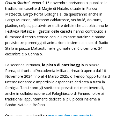
Centro Storico”
.
Venerdì 15 novembre apriranno al pubblico le
tradizionali casette di Magie di Natale: situate in Piazza
Matteotti, Largo Porta Bologna e, da quest’anno anche in
Largo Muratori, offriranno caldarroste, vin brulé, dolciumi,
piadine, crêpes, patatwister e altre delizie che addolciranno le
Festività Natalizie. I gestori delle casette hanno contribuito a
illuminare il centro storico con le luminarie natalizie e hanno
previsto tre pomeriggi di animazione insieme al djset di Radio
Stella in piazza Matteotti nelle giornate del 6 dicembre, 24
dicembre e 6 Gennaio.
La seconda iniziativa,
la pista di pattinaggio
in piazza
Roma, di fronte all’Accademia Militare, rimarrà aperta dal 16
Novembre 2024 fino al 4 Marzo 2025, offrendo l’opportunità di
un’emozionante e imperdibile esperienza dedicata a tutta la
famiglia. Tanti sono gli spettacoli previsti nei mesi invernali,
anche in collaborazione col Palaghiaccio di Fanano, oltre ai
tradizionali appuntamenti dedicati ai più piccoli insieme a
Babbo Natale e Befana.
Orari, costi, spettacoli su
www.modenamoremio.it
.