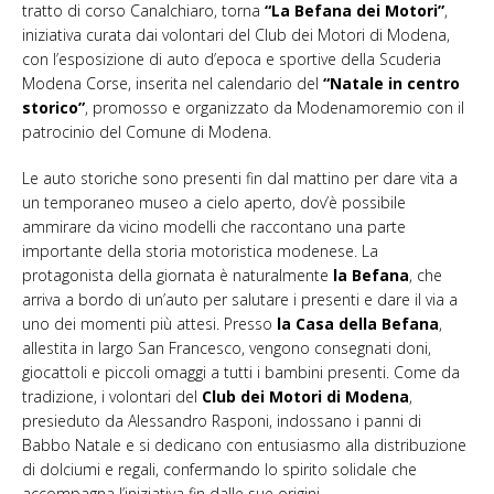
tratto di corso Canalchiaro, torna
“La Befana dei Motori”
,
iniziativa curata dai volontari del Club dei Motori di Modena,
con l’esposizione di auto d’epoca e sportive della Scuderia
Modena Corse, inserita nel calendario del
“Natale in centro
storico”
, promosso e organizzato da Modenamoremio con il
patrocinio del Comune di Modena.
Le auto storiche sono presenti fin dal mattino per dare vita a
un temporaneo museo a cielo aperto, dov’è possibile
ammirare da vicino modelli che raccontano una parte
importante della storia motoristica modenese. La
protagonista della giornata è naturalmente
la Befana
, che
arriva a bordo di un’auto per salutare i presenti e dare il via a
uno dei momenti più attesi. Presso
la Casa della Befana
,
allestita in largo San Francesco, vengono consegnati doni,
giocattoli e piccoli omaggi a tutti i bambini presenti. Come da
tradizione, i volontari del
Club dei Motori di Modena
,
presieduto da Alessandro Rasponi, indossano i panni di
Babbo Natale e si dedicano con entusiasmo alla distribuzione
di dolciumi e regali, confermando lo spirito solidale che
accompagna l’iniziativa fin dalle sue origini.